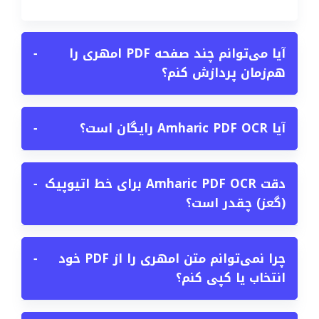
آیا می‌توانم چند صفحه PDF امهری را
−
هم‌زمان پردازش کنم؟
آیا Amharic PDF OCR رایگان است؟
−
دقت Amharic PDF OCR برای خط اتیوپیک
−
(گعز) چقدر است؟
چرا نمی‌توانم متن امهری را از PDF خود
−
انتخاب یا کپی کنم؟