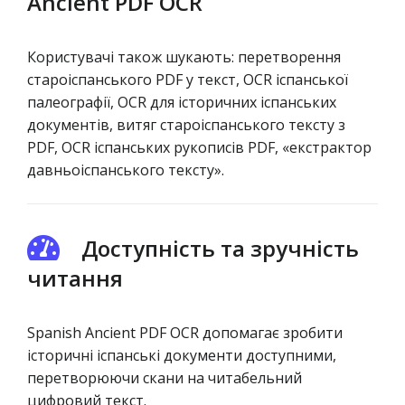
Ancient PDF OCR
Користувачі також шукають: перетворення
староіспанського PDF у текст, OCR іспанської
палеографії, OCR для історичних іспанських
документів, витяг староіспанського тексту з
PDF, OCR іспанських рукописів PDF, «екстрактор
давньоіспанського тексту».
Доступність та зручність
читання
Spanish Ancient PDF OCR допомагає зробити
історичні іспанські документи доступними,
перетворюючи скани на читабельний
цифровий текст.