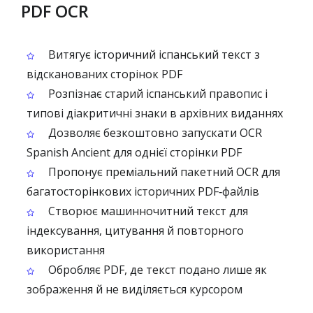
PDF OCR
Витягує історичний іспанський текст з
відсканованих сторінок PDF
Розпізнає старий іспанський правопис і
типові діакритичні знаки в архівних виданнях
Дозволяє безкоштовно запускати OCR
Spanish Ancient для однієї сторінки PDF
Пропонує преміальний пакетний OCR для
багатосторінкових історичних PDF‑файлів
Створює машинночитний текст для
індексування, цитування й повторного
використання
Обробляє PDF, де текст подано лише як
зображення й не виділяється курсором