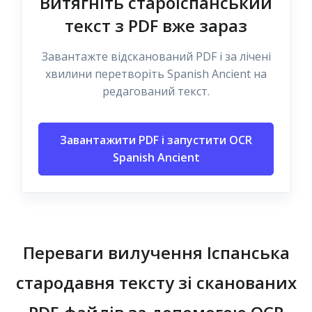
Витягніть староіспанський
текст з PDF вже зараз
Завантажте відсканований PDF і за лічені
хвилини перетворіть Spanish Ancient на
редагований текст.
Завантажити PDF і запустити OCR
Spanish Ancient
Переваги вилучення Іспанська
стародавня тексту зі сканованих