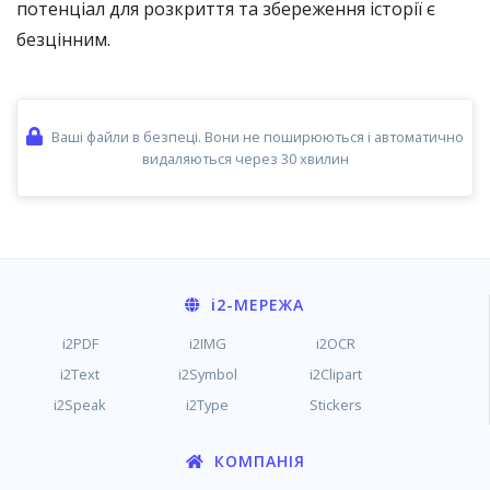
потенціал для розкриття та збереження історії є
безцінним.
Ваші файли в безпеці. Вони не поширюються і автоматично
видаляються через 30 хвилин
i2
-МЕРЕЖА
i2PDF
i2IMG
i2OCR
i2Text
i2Symbol
i2Clipart
i2Speak
i2Type
Stickers
КОМПАНІЯ