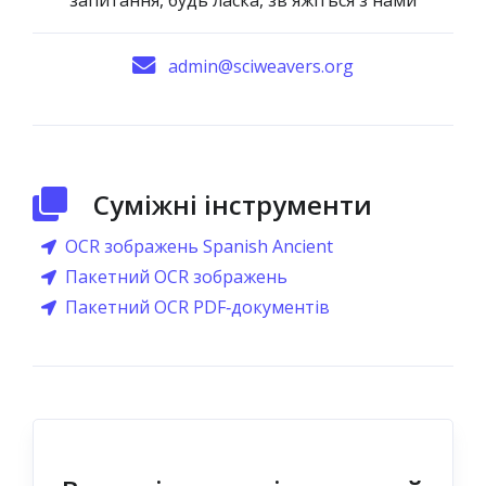
запитання, будь ласка, зв'яжіться з нами
admin@sciweavers.org
Суміжні інструменти
OCR зображень Spanish Ancient
Пакетний OCR зображень
Пакетний OCR PDF‑документів