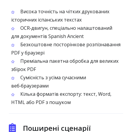
Висока точність на чітких друкованих
історичних іспанських текстах
OCR‑двигун, спеціально налаштований
для документів Spanish Ancient
Безкоштовне посторінкове розпізнавання
PDF у браузері
Преміальна пакетна обробка для великих
збірок PDF
Сумісність з усіма сучасними
веб‑браузерами
Кілька форматів експорту: текст, Word,
HTML або PDF з пошуком
Поширені сценарії