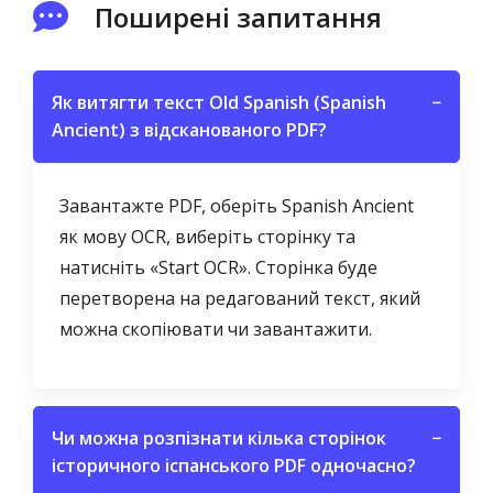
Поширені запитання
Як витягти текст Old Spanish (Spanish
−
Ancient) з відсканованого PDF?
Завантажте PDF, оберіть Spanish Ancient
як мову OCR, виберіть сторінку та
натисніть «Start OCR». Сторінка буде
перетворена на редагований текст, який
можна скопіювати чи завантажити.
Чи можна розпізнати кілька сторінок
−
історичного іспанського PDF одночасно?