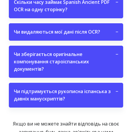
Скільки часу займає Spanish Ancient PDF
−
OCR на одну сторінку?
Чи видаляються мої дані після OCR?
−
Чи зберігається оригінальне
−
компонування староіспанських
документів?
Чи підтримується рукописна іспанська з
−
давніх манускриптів?
Якщо ви не можете знайти відповідь на своє