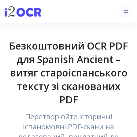
Безкоштовний OCR PDF
для Spanish Ancient –
витяг староіспанського
тексту зі сканованих
PDF
Перетворюйте історичні
іспаномовні PDF‑скани на
редагований, придатний до