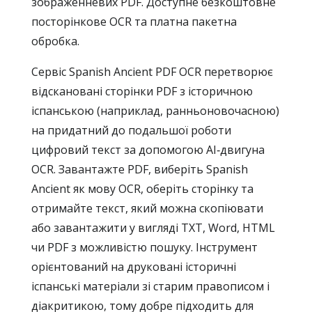
зображенневих PDF. Доступне безкоштовне
посторінкове OCR та платна пакетна
обробка.
Сервіс Spanish Ancient PDF OCR перетворює
відскановані сторінки PDF з історичною
іспанською (наприклад, ранньоновочасною)
на придатний до подальшої роботи
цифровий текст за допомогою AI‑двигуна
OCR. Завантажте PDF, виберіть Spanish
Ancient як мову OCR, оберіть сторінку та
отримайте текст, який можна скопіювати
або завантажити у вигляді TXT, Word, HTML
чи PDF з можливістю пошуку. Інструмент
орієнтований на друковані історичні
іспанські матеріали зі старим правописом і
діакритикою, тому добре підходить для