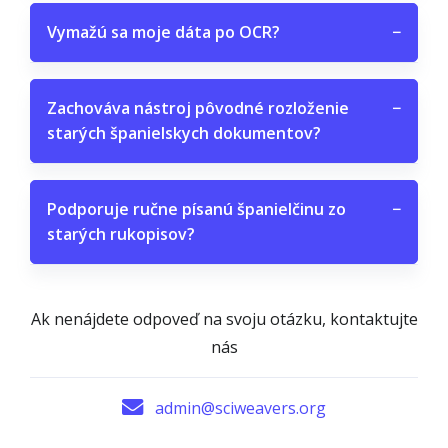
Vymažú sa moje dáta po OCR?
−
Zachováva nástroj pôvodné rozloženie
−
starých španielskych dokumentov?
Podporuje ručne písanú španielčinu zo
−
starých rukopisov?
Ak nenájdete odpoveď na svoju otázku, kontaktujte
nás
admin@sciweavers.org