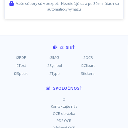
Vaše súbory sú v bezpečí. Nezdieľajú sa a po 30 minútach sa
automaticky vymažú
i2
-SIEŤ
i2PDF
i2IMG
i2OCR
i2Text
i2Symbol
i2Clipart
i2Speak
i2Type
Stickers
SPOLOČNOSŤ
O
Kontaktujte nás
OCR obrázka
PDF OCR
Dávkové OCR