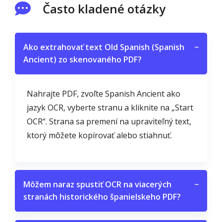
Často kladené otázky
Ako extrahovať text Old Spanish (Spanish
−
Ancient) zo skenovaného PDF?
Nahrajte PDF, zvoľte Spanish Ancient ako
jazyk OCR, vyberte stranu a kliknite na „Start
OCR“. Strana sa premení na upraviteľný text,
ktorý môžete kopírovať alebo stiahnuť.
Môžem naraz spustiť OCR na viacerých
−
stranách historického španielskeho PDF?