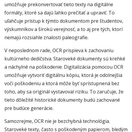
umožňuje prekonvertovať tieto texty na digitálne
formáty, ktoré sa dajú ľahko prečítať a upraviť. To
uľahčuje prístup k týmto dokumentom pre študentov,
výskumníkov a širokú verejnosť, a to aj pre tých, ktorí
nemajú rozsiahle znalosti paleografie.
V neposlednom rade, OCR prispieva k zachovaniu
kultúrneho dedičstva. Staroveké dokumenty sú krehké
a náchylné na poškodenie. Digitalizácia pomocou OCR
umožňuje vytvoriť digitálnu kópiu, ktorá je odolnejšia
voči poškodeniu a ktorá môže byť sprístupnená bez
toho, aby sa originál vystavoval riziku. To zaručuje, že
tieto dôležité historické dokumenty budú zachované
pre budúce generácie.
Samozrejme, OCR nie je bezchybná technológia.
Staroveké texty, často s poškodeným papierom, bledým