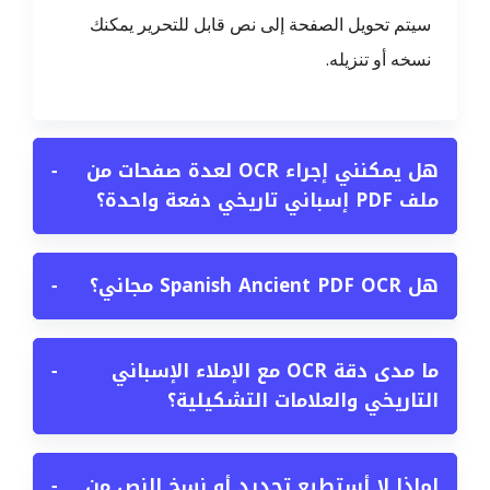
سيتم تحويل الصفحة إلى نص قابل للتحرير يمكنك
نسخه أو تنزيله.
هل يمكنني إجراء OCR لعدة صفحات من
−
ملف PDF إسباني تاريخي دفعة واحدة؟
هل Spanish Ancient PDF OCR مجاني؟
−
ما مدى دقة OCR مع الإملاء الإسباني
−
التاريخي والعلامات التشكيلية؟
لماذا لا أستطيع تحديد أو نسخ النص من
−