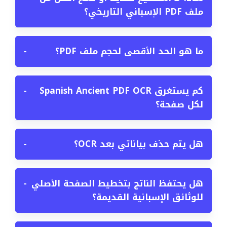
ملف PDF الإسباني التاريخي؟
ما هو الحد الأقصى لحجم ملف PDF؟
−
كم يستغرق Spanish Ancient PDF OCR
−
لكل صفحة؟
هل يتم حذف بياناتي بعد OCR؟
−
هل يحتفظ الناتج بتخطيط الصفحة الأصلي
−
للوثائق الإسبانية القديمة؟