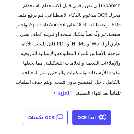
Spanish) إلى نص رقمي قابل للاستخدام باستخدام
محرك OCR مدعوم بالذكاء الاصطناعي. قم برفع ملف
PDF، واضبط لغة OCR على Spanish Ancient، واختر
صفحة، ثم ولّد نصاً يمكنك نسخه أو تنزيله كملف نصي
عادي أو Word أو HTML أو PDF قابل للبحث. الأداة
موجهة بالأساس للمواد المطبوعة بالإسبانية التاريخية
والإملاءات القديمة والعلامات التشكيلية، مما يجعلها
مفيدة للأرشيفات والمكتبات والباحثين. تتم المعالجة
بالكامل داخل المتصفح بدون تثبيت، ويتم حذف الملفات
المزيد
تلقائياً بعد انتهاء العملية.
ابدأ OCR
OCR بكميات