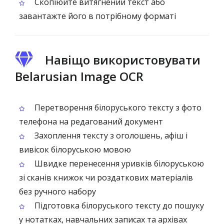
Скопіюйте витягнений текст або
завантажте його в потрібному форматі
Навіщо використовувати
Belarusian Image OCR
Перетворення білоруського тексту з фото
телефона на редагований документ
Захоплення тексту з оголошень, афіш і
вивісок білоруською мовою
Швидке перенесення уривків білоруською
зі сканів книжок чи роздаткових матеріалів
без ручного набору
Підготовка білоруського тексту до пошуку
у нотатках, навчальних записах та архівах