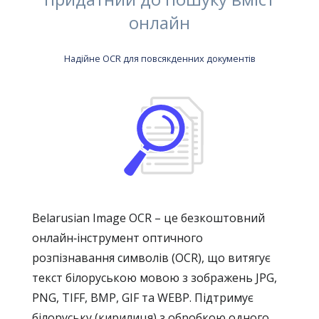
онлайн
Надійне OCR для повсякденних документів
Belarusian Image OCR – це безкоштовний
онлайн‑інструмент оптичного
розпізнавання символів (OCR), що витягує
текст білоруською мовою з зображень JPG,
PNG, TIFF, BMP, GIF та WEBP. Підтримує
білоруську (кирилиця) з обробкою одного