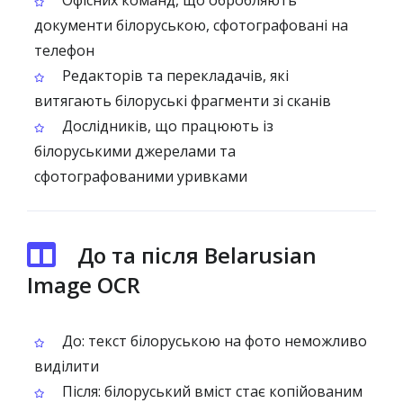
Офісних команд, що обробляють
документи білоруською, сфотографовані на
телефон
Редакторів та перекладачів, які
витягають білоруські фрагменти зі сканів
Дослідників, що працюють із
білоруськими джерелами та
сфотографованими уривками
До та після Belarusian
Image OCR
До: текст білоруською на фото неможливо
виділити
Після: білоруський вміст стає копійованим