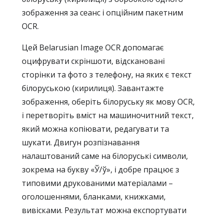
зображення за сеанс і опційним пакетним
OCR.
Цей Belarusian Image OCR допомагає
оцифрувати скріншоти, відскановані
сторінки та фото з телефону, на яких є текст
білоруською (кирилиця). Завантажте
зображення, оберіть білоруську як мову OCR,
і перетворіть вміст на машиночитний текст,
який можна копіювати, редагувати та
шукати. Двигун розпізнавання
налаштований саме на білоруські символи,
зокрема на букву «Ў/ў», і добре працює з
типовими друкованими матеріалами –
оголошеннями, бланками, книжками,
вивісками. Результат можна експортувати