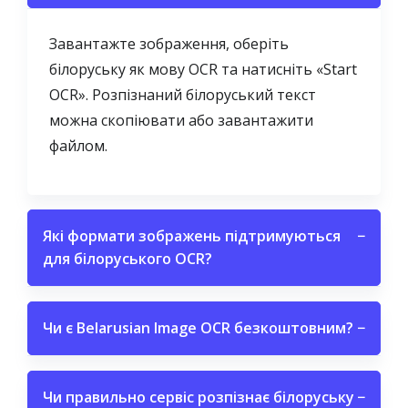
Завантажте зображення, оберіть
білоруську як мову OCR та натисніть «Start
OCR». Розпізнаний білоруський текст
можна скопіювати або завантажити
файлом.
Які формати зображень підтримуються
−
для білоруського OCR?
Чи є Belarusian Image OCR безкоштовним?
−
Чи правильно сервіс розпізнає білоруську
−