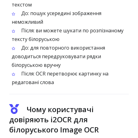
текстом
До: пошук усередині зображення
неможливий
Після: ви можете шукати по розпізнаному
тексту білоруською
До: для повторного використання
доводиться передруковувати рядки
білоруською вручну
Після: OCR перетворює картинку на
редаговані слова
Чому користувачі
довіряють i2OCR для
білоруського Image OCR