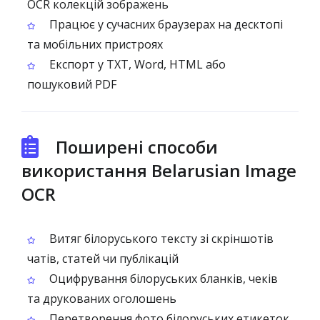
OCR колекцій зображень
Працює у сучасних браузерах на десктопі
та мобільних пристроях
Експорт у TXT, Word, HTML або
пошуковий PDF
Поширені способи
використання Belarusian Image
OCR
Витяг білоруського тексту зі скріншотів
чатів, статей чи публікацій
Оцифрування білоруських бланків, чеків
та друкованих оголошень
Перетворення фото білоруських етикеток