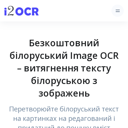
Безкоштовний
білоруський Image OCR
– витягнення тексту
білоруською з
зображень
Перетворюйте білоруський текст
на картинках на редагований і
придатний до пошуку вміст