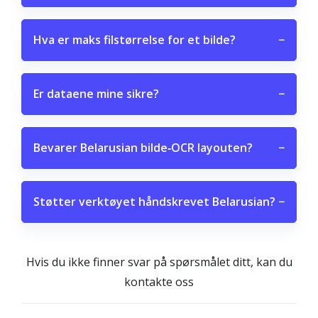
Hva er maks filstørrelse for et bilde?
−
Er dataene mine sikre?
−
Bevarer Belarusian bilde‑OCR layouten?
−
Støtter verktøyet håndskrevet Belarusian?
−
Hvis du ikke finner svar på spørsmålet ditt, kan du
kontakte oss