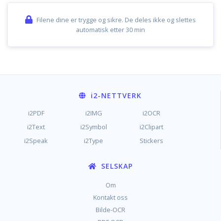
Filene dine er trygge og sikre. De deles ikke og slettes
automatisk etter 30 min
i2
-NETTVERK
i2PDF
i2IMG
i2OCR
i2Text
i2Symbol
i2Clipart
i2Speak
i2Type
Stickers
SELSKAP
Om
Kontakt oss
Bilde-OCR