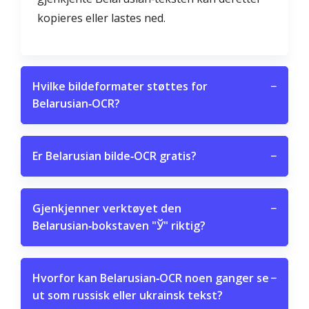
kopieres eller lastes ned.
Hvilke bildeformater støttes for
−
Belarusian‑OCR?
Er Belarusian bilde‑OCR gratis?
−
Gjenkjenner verktøyet den
−
Belarusian‑bokstaven "Ў" riktig?
Hvorfor kan Belarusian‑OCR noen ganger se
−
ut som russisk eller ukrainsk tekst?