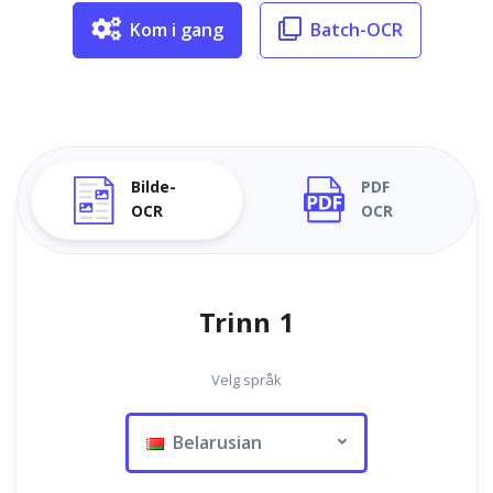
Kom i gang
Batch-OCR
Bilde-
PDF
OCR
OCR
Trinn 1
Velg språk
Belarusian