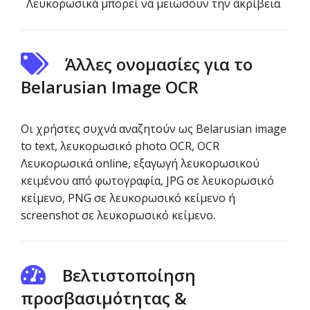
Λευκορωσικά μπορεί να μειώσουν την ακρίβεια
Άλλες ονομασίες για το
Belarusian Image OCR
Οι χρήστες συχνά αναζητούν ως Belarusian image
to text, λευκορωσικό photo OCR, OCR
Λευκορωσικά online, εξαγωγή λευκορωσικού
κειμένου από φωτογραφία, JPG σε λευκορωσικό
κείμενο, PNG σε λευκορωσικό κείμενο ή
screenshot σε λευκορωσικό κείμενο.
Βελτιστοποίηση
προσβασιμότητας &