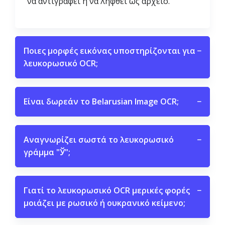
να αντιγραφεί ή να ληφθεί ως αρχείο.
Ποιες μορφές εικόνας υποστηρίζονται για
−
λευκορωσικό OCR;
Είναι δωρεάν το Belarusian Image OCR;
−
Αναγνωρίζει σωστά το λευκορωσικό
−
γράμμα "Ў";
Γιατί το λευκορωσικό OCR μερικές φορές
−
μοιάζει με ρωσικό ή ουκρανικό κείμενο;