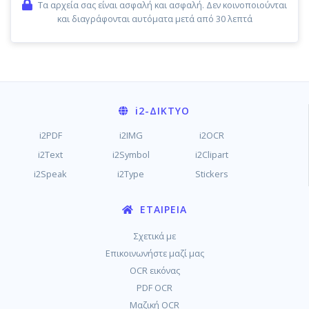
Τα αρχεία σας είναι ασφαλή και ασφαλή. Δεν κοινοποιούνται
και διαγράφονται αυτόματα μετά από 30 λεπτά
i2
-ΔΊΚΤΥΟ
i2PDF
i2IMG
i2OCR
i2Text
i2Symbol
i2Clipart
i2Speak
i2Type
Stickers
ΕΤΑΙΡΕΊΑ
Σχετικά με
Επικοινωνήστε μαζί μας
OCR εικόνας
PDF OCR
Μαζική OCR