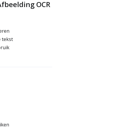
Afbeelding OCR
seren
 tekst
bruik
iken