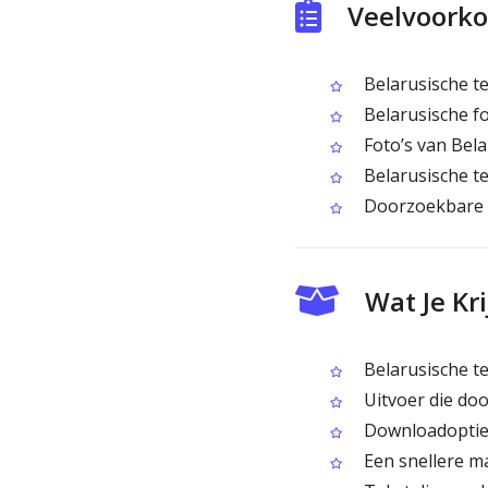
Veelvoorko
Belarusische te
Belarusische fo
Foto’s van Bela
Belarusische te
Doorzoekbare t
Wat Je Kr
Belarusische te
Uitvoer die do
Downloadopties
Een snellere ma