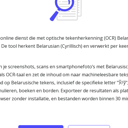
 online dienst die met optische tekenherkenning (OCR) Belar
De tool herkent Belarusian (Cyrillisch) en verwerkt per kee
je screenshots, scans en smartphonefoto’s met Belarusische t
als OCR‑taal en zet de inhoud om naar machineleesbare teks
 op Belarusische tekens, inclusief de specifieke letter "Ў
lieren, boeken en borden. Exporteer de resultaten als pl
rowser zonder installatie, en bestanden worden binnen 30 m