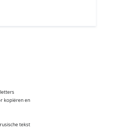
letters
or kopiëren en
usische tekst