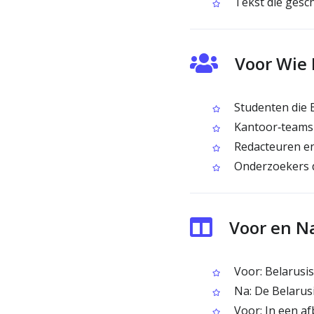
Tekst die gesch
Voor Wie 
Studenten die B
Kantoor‑teams 
Redacteuren en 
Onderzoekers d
Voor en N
Voor: Belarusisc
Na: De Belarus
Voor: In een af