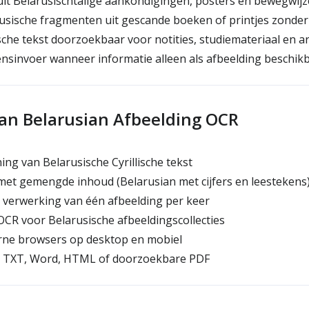
uit Belarusischtalige aankondigingen, posters en bewegwijz
sische fragmenten uit gescande boeken of printjes zonder
he tekst doorzoekbaar voor notities, studiemateriaal en a
sinvoer wanneer informatie alleen als afbeelding beschikb
van Belarusian Afbeelding OCR
ng van Belarusische Cyrillische tekst
et gemengde inhoud (Belarusian met cijfers en leestekens
 verwerking van één afbeelding per keer
CR voor Belarusische afbeeldingscollecties
ne browsers op desktop en mobiel
 TXT, Word, HTML of doorzoekbare PDF