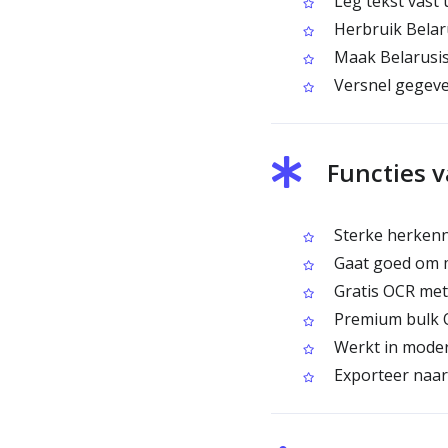
Leg tekst vast 
Herbruik Belaru
Maak Belarusisc
Versnel gegeven
Functies 
Sterke herkenni
Gaat goed om m
Gratis OCR met
Premium bulk O
Werkt in moder
Exporteer naar