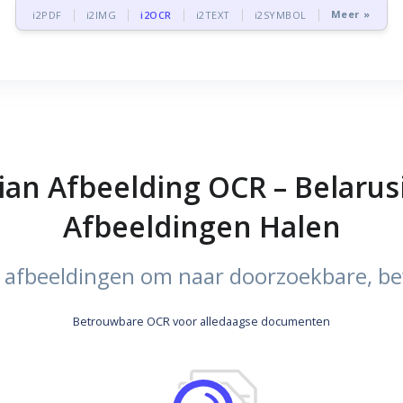
Meer »
i2PDF
i2IMG
i2OCR
i2TEXT
i2SYMBOL
ian Afbeelding OCR – Belarus
Afbeeldingen Halen
in afbeeldingen om naar doorzoekbare, b
Betrouwbare OCR voor alledaagse documenten