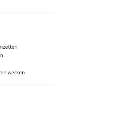
omzetten
en
ten werken