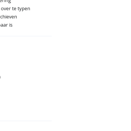
ering
 over te typen
rchieven
aar is
)