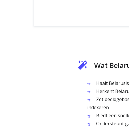
Wat Belar
Haalt Belarusisc
Herkent Belarus
Zet beeldgebas
indexeren
Biedt een snell
Ondersteunt ga