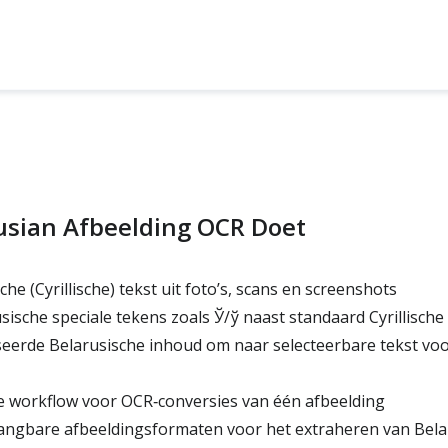
usian Afbeelding OCR Doet
he (Cyrillische) tekst uit foto’s, scans en screenshots
ische speciale tekens zoals Ў/ў naast standaard Cyrillische 
eerde Belarusische inhoud om naar selecteerbare tekst vo
e workflow voor OCR‑conversies van één afbeelding
ngbare afbeeldingsformaten voor het extraheren van Belar