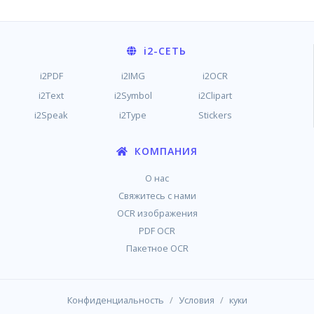
i2
-СЕТЬ
i2PDF
i2IMG
i2OCR
i2Text
i2Symbol
i2Clipart
i2Speak
i2Type
Stickers
КОМПАНИЯ
О нас
Свяжитесь с нами
OCR изображения
PDF OCR
Пакетное OCR
/
/
Конфиденциальность
Условия
куки