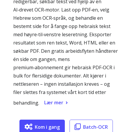
redigerbar, søkbar tekst ved hjelp av en
AI‑drevet OCR‑motor. Last opp PDF‑en, velg
Hebrew som OCR‑språk, og behandle en
bestemt side for å fange opp hebraisk tekst
med høyre‑til‑venstre leseretning. Eksporter
resultatet som ren tekst, Word, HTML eller en
søkbar PDF. Den gratis arbeidsflyten håndterer
én side om gangen, mens
premium‑abonnement gir hebraisk PDF‑OCR i
bulk for flersidige dokumenter. Alt kjører i
nettleseren – ingen installasjon kreves – og
filer slettes fra systemet vårt kort tid etter
Lær mer
behandling.
Kom i gang
Batch-OCR