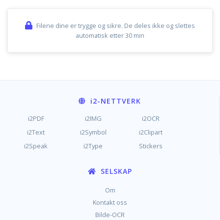
Filene dine er trygge og sikre. De deles ikke og slettes
automatisk etter 30 min
i2
-NETTVERK
i2PDF
i2IMG
i2OCR
i2Text
i2Symbol
i2Clipart
i2Speak
i2Type
Stickers
SELSKAP
Om
Kontakt oss
Bilde-OCR