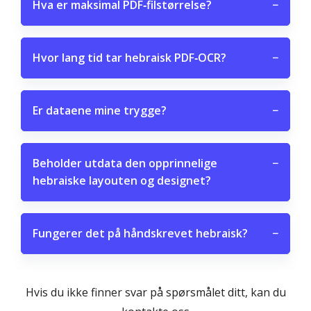
Hva er maksimal PDF‑filstørrelse?
−
Hvor lang tid tar hebraisk PDF‑OCR?
−
Er dataene mine trygge?
−
Beholder utdata den opprinnelige
−
hebraiske layouten og designet?
Fungerer det på håndskrevet hebraisk?
−
Hvis du ikke finner svar på spørsmålet ditt, kan du