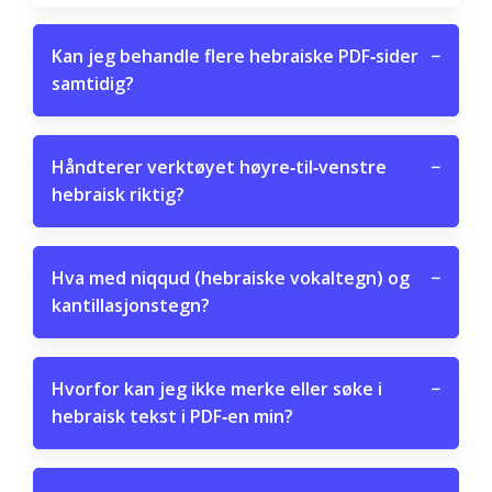
Kan jeg behandle flere hebraiske PDF‑sider
−
samtidig?
Håndterer verktøyet høyre‑til‑venstre
−
hebraisk riktig?
Hva med niqqud (hebraiske vokaltegn) og
−
kantillasjonstegn?
Hvorfor kan jeg ikke merke eller søke i
−
hebraisk tekst i PDF‑en min?