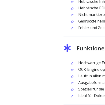
Hebräische Inh
Hebräische PDF
Nicht markierb
Gedruckte hebrä
Fehler und Zeit
Funktione
Hochwertige Er
OCR-Engine opt
Läuft in allen
Ausgabeformat
Speziell für di
Ideal für Dokum