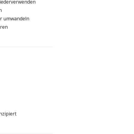
wiederverwenden
n
tur umwandeln
eren
nzipiert