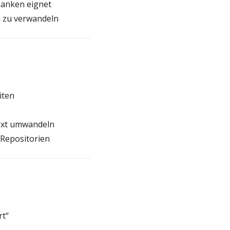
banken eignet
n zu verwandeln
iten
Text umwandeln
Repositorien
rt“