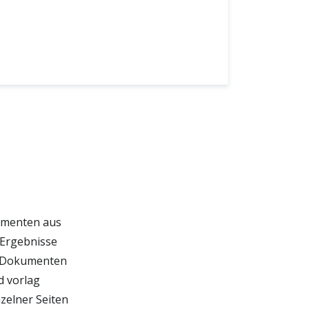
umenten aus
 Ergebnisse
n Dokumenten
d vorlag
zelner Seiten