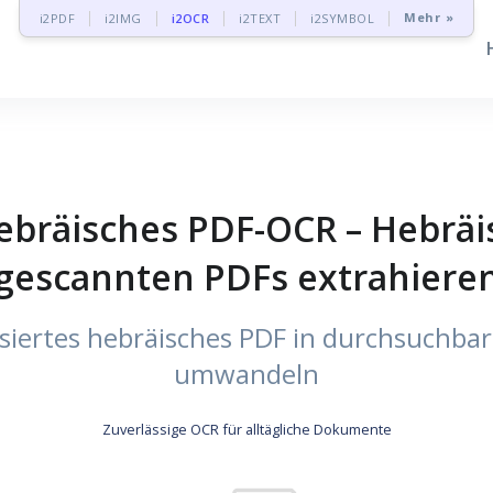
Mehr »
i2PDF
i2IMG
i2OCR
i2TEXT
i2SYMBOL
ebräisches PDF-OCR – Hebräi
gescannten PDFs extrahiere
siertes hebräisches PDF in durchsuchbar
umwandeln
Zuverlässige OCR für alltägliche Dokumente