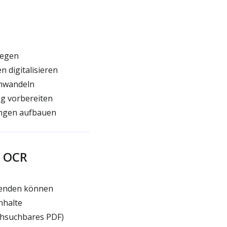
iegen
 digitalisieren
umwandeln
g vorbereiten
ngen aufbauen
F OCR
wenden können
nhalte
chsuchbares PDF)