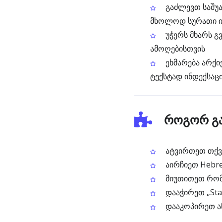
გაძლევთ საშუ
მხოლოდ სურათი 
უჭერს მხარს გ
ამოღებისთვის
ეხმარება არქი
ტექსტად ინდექსაც
როგორ გა
ატვირთეთ თქვე
აირჩიეთ Hebr
მიუთითეთ რომ
დააჭირეთ „Sta
დააკოპირეთ ა