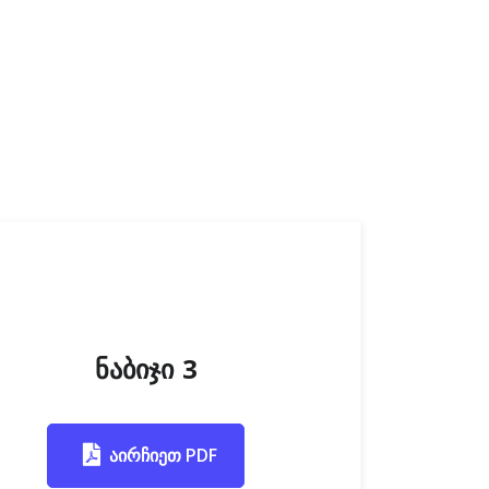
ნაბიჯი 3
აირჩიეთ PDF