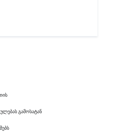
თის
თულებას გამოსატან
მებს