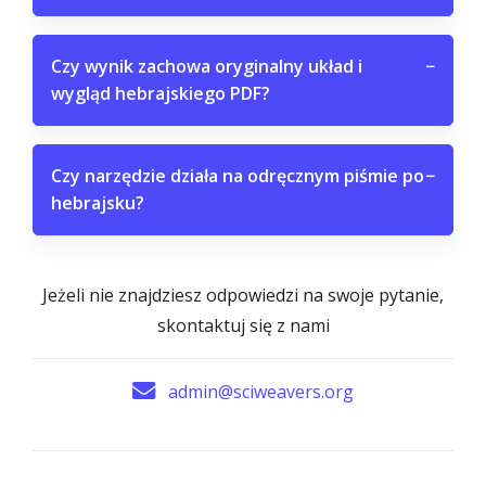
Czy wynik zachowa oryginalny układ i
−
wygląd hebrajskiego PDF?
Czy narzędzie działa na odręcznym piśmie po
−
hebrajsku?
Jeżeli nie znajdziesz odpowiedzi na swoje pytanie,
skontaktuj się z nami
admin@sciweavers.org