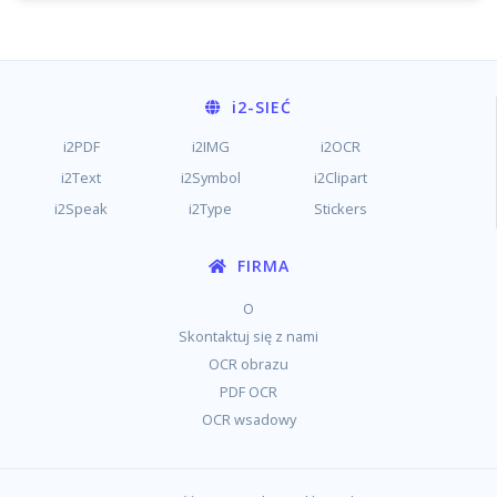
i2
-SIEĆ
i2PDF
i2IMG
i2OCR
i2Text
i2Symbol
i2Clipart
i2Speak
i2Type
Stickers
FIRMA
O
Skontaktuj się z nami
OCR obrazu
PDF OCR
OCR wsadowy