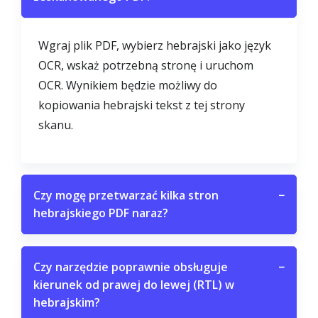
Wgraj plik PDF, wybierz hebrajski jako język
OCR, wskaż potrzebną stronę i uruchom
OCR. Wynikiem będzie możliwy do
kopiowania hebrajski tekst z tej strony
skanu.
Czy mogę przetwarzać kilka stron
−
hebrajskiego PDF naraz?
Czy narzędzie poprawnie obsługuje
−
kierunek od prawej do lewej (RTL) w
hebrajskim?