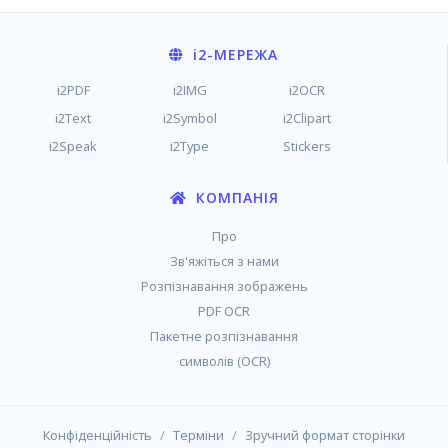
i2
-МЕРЕЖА
i2PDF
i2IMG
i2OCR
i2Text
i2Symbol
i2Clipart
i2Speak
i2Type
Stickers
КОМПАНІЯ
Про
Зв'яжіться з нами
Розпізнавання зображень
PDF OCR
Пакетне розпізнавання
символів (OCR)
/
/
Конфіденційність
Терміни
Зручний формат сторінки