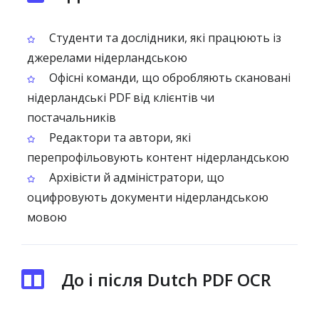
Студенти та дослідники, які працюють із
джерелами нідерландською
Офісні команди, що обробляють скановані
нідерландські PDF від клієнтів чи
постачальників
Редактори та автори, які
перепрофільовують контент нідерландською
Архівісти й адміністратори, що
оцифровують документи нідерландською
мовою
До і після Dutch PDF OCR