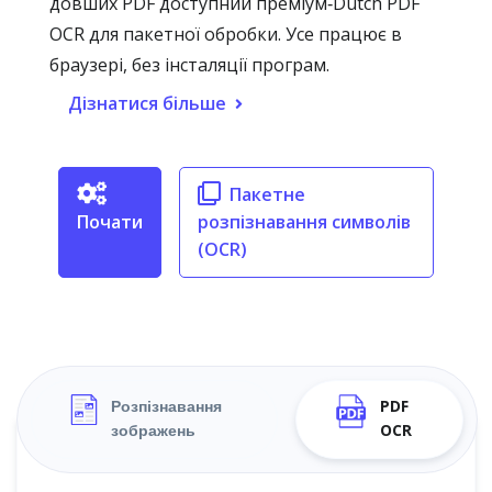
довших PDF доступний преміум‑Dutch PDF
OCR для пакетної обробки. Усе працює в
браузері, без інсталяції програм.
Дізнатися більше
Пакетне
Почати
розпізнавання символів
(OCR)
Розпізнавання
PDF
зображень
OCR