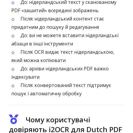
До: нідерландський текст у сканованому
PDF «зашитий» всередині зображень
Після: нідерландський контент стає
придатним до пошуку й редагування
До: ви не можете вставити нідерландські
абзаци в інші інструменти
Після: OCR видає текст нідерландською,
який можна копіювати
До: архіви нідерландських PDF важко
індексувати
Після: конвертований текст підтримує
пошук і автоматичну обробку
Чому користувачі
довіряють i2OCR для Dutch PDF