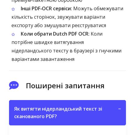
преміум‑пакетною обробкою
Інші PDF‑OCR сервіси:
Можуть обмежувати
кількість сторінок, звужувати варіанти
експорту або змушувати реєструватися
Коли обрати Dutch PDF OCR:
Коли
потрібне швидке витягування
нідерландського тексту в браузері з гнучкими
варіантами завантаження
Поширені запитання
Як витягти нідерландський текст зі
−
сканованого PDF?