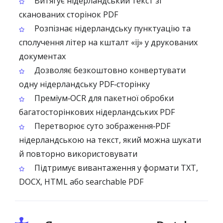
Витягує нідерландський текст зі
сканованих сторінок PDF
Розпізнає нідерландську пунктуацію та
сполучення літер на кшталт «ij» у друкованих
документах
Дозволяє безкоштовно конвертувати
одну нідерландську PDF‑сторінку
Преміум‑OCR для пакетної обробки
багатосторінкових нідерландських PDF
Перетворює суто зображення‑PDF
нідерландською на текст, який можна шукати
й повторно використовувати
Підтримує вивантаження у формати TXT,
DOCX, HTML або searchable PDF