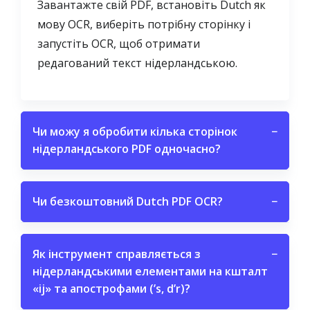
Завантажте свій PDF, встановіть Dutch як
мову OCR, виберіть потрібну сторінку і
запустіть OCR, щоб отримати
редагований текст нідерландською.
Чи можу я обробити кілька сторінок
−
нідерландського PDF одночасно?
Чи безкоштовний Dutch PDF OCR?
−
Як інструмент справляється з
−
нідерландськими елементами на кшталт
«ij» та апострофами (’s, d’r)?