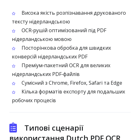
Висока якість розпізнавання друкованого
тексту нідерландською
OCR‑рушій оптимізований під PDF
нідерландською мовою
Посторінкова обробка для швидких
конверсій нідерландських PDF
Преміум‑пакетний OCR для великих
нідерландських PDF‑файлів
Сумісний з Chrome, Firefox, Safari та Edge
Кілька форматів експорту для подальших
робочих процесів
Типові сценарії
використання Dutch PDF OCR