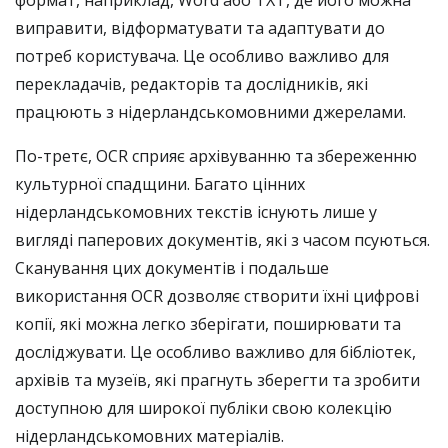
формат, наприклад, Word або TXT, де його можна
виправити, відформатувати та адаптувати до
потреб користувача. Це особливо важливо для
перекладачів, редакторів та дослідників, які
працюють з нідерландськомовними джерелами.
По-третє, OCR сприяє архівуванню та збереженню
культурної спадщини. Багато цінних
нідерландськомовних текстів існують лише у
вигляді паперових документів, які з часом псуються.
Сканування цих документів і подальше
використання OCR дозволяє створити їхні цифрові
копії, які можна легко зберігати, поширювати та
досліджувати. Це особливо важливо для бібліотек,
архівів та музеїв, які прагнуть зберегти та зробити
доступною для широкої публіки свою колекцію
нідерландськомовних матеріалів.