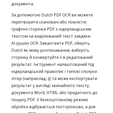
документа.
За допомогою Dutch PDF OCR ви можете
перетворити скановані або повністю
графічні сторінки PDF з нідерландським
текстом на виділюваний текст завдяки
AI‑рушію OCR. Завантажте PDF, оберіть
Dutch як мову розпізнавання, виберіть
сторінку й конвертуйте її в редагований
результат. Інструмент налаштований під
нідерландський правопис і типові сполуки
літер (наприклад, ij) та може експортувати
результат у вигляді звичайного тексту,
документа Word, HTML або придатного до
пошуку PDF. У безкоштовному режимі
обробка відбувається посторінково, а для