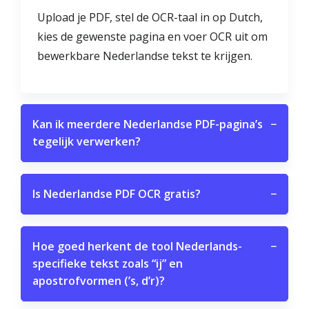
Upload je PDF, stel de OCR-taal in op Dutch,
kies de gewenste pagina en voer OCR uit om
bewerkbare Nederlandse tekst te krijgen.
Kan ik meerdere Nederlandse PDF-pagina’s
−
tegelijk verwerken?
Is Nederlandse PDF OCR gratis?
−
Hoe goed herkent de tool Nederlands-
−
specifieke tekst zoals “ij” en
apostrofvormen (’s, d’r)?