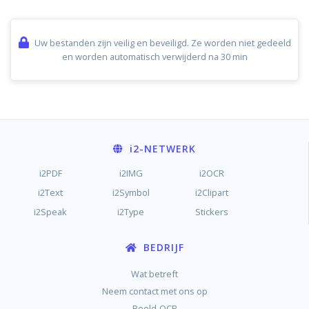
Uw bestanden zijn veilig en beveiligd. Ze worden niet gedeeld
en worden automatisch verwijderd na 30 min
i2
-NETWERK
i2PDF
i2IMG
i2OCR
i2Text
i2Symbol
i2Clipart
i2Speak
i2Type
Stickers
BEDRIJF
Wat betreft
Neem contact met ons op
Beeld-OCR