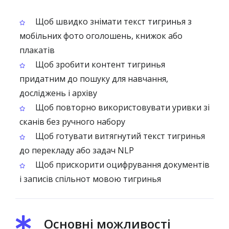
Щоб швидко знімати текст тигринья з
мобільних фото оголошень, книжок або
плакатів
Щоб зробити контент тигринья
придатним до пошуку для навчання,
досліджень і архіву
Щоб повторно використовувати уривки зі
сканів без ручного набору
Щоб готувати витягнутий текст тигринья
до перекладу або задач NLP
Щоб прискорити оцифрування документів
і записів спільнот мовою тигринья
Основні можливості