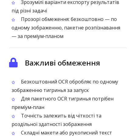
Зрозумілі варіанти експорту результатів
під різні задачі
Прозорі обмеження: безкоштовно — по
одному зображенню, пакетне розпізнавання
— за преміум‑планом
Важливі обмеження
Безкоштовний OCR обробляє по одному
зображенню тигринья за запуск
Для пакетного OCR тигринья потрібен
преміум‑план
Точність залежить від чіткості та
роздільної здатності зображення
Складні макети або рукописний текст