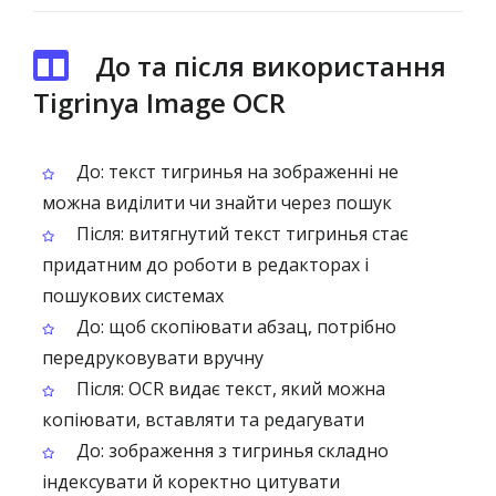
До та після використання
Tigrinya Image OCR
До: текст тигринья на зображенні не
можна виділити чи знайти через пошук
Після: витягнутий текст тигринья стає
придатним до роботи в редакторах і
пошукових системах
До: щоб скопіювати абзац, потрібно
передруковувати вручну
Після: OCR видає текст, який можна
копіювати, вставляти та редагувати
До: зображення з тигринья складно
індексувати й коректно цитувати