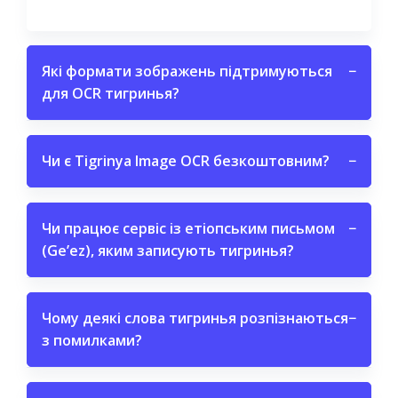
Які формати зображень підтримуються
−
для OCR тигринья?
Чи є Tigrinya Image OCR безкоштовним?
−
Чи працює сервіс із етіопським письмом
−
(Geʼez), яким записують тигринья?
Чому деякі слова тигринья розпізнаються
−
з помилками?