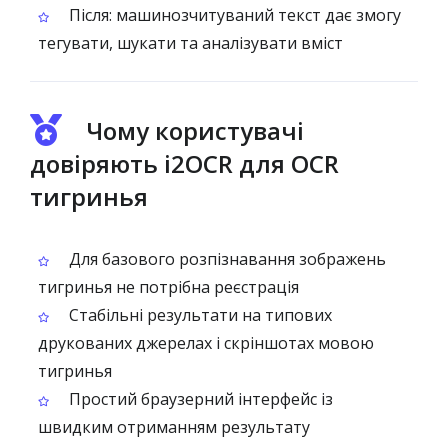
Після: машинозчитуваний текст дає змогу
тегувати, шукати та аналізувати вміст
Чому користувачі
довіряють i2OCR для OCR
тигринья
Для базового розпізнавання зображень
тигринья не потрібна реєстрація
Стабільні результати на типових
друкованих джерелах і скріншотах мовою
тигринья
Простий браузерний інтерфейс із
швидким отриманням результату