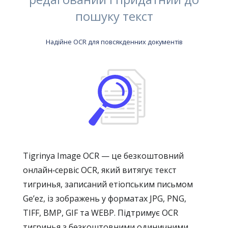
пошуку текст
Надійне OCR для повсякденних документів
Tigrinya Image OCR — це безкоштовний
онлайн‑сервіс OCR, який витягує текст
тигринья, записаний етіопським письмом
Geʼez, із зображень у форматах JPG, PNG,
TIFF, BMP, GIF та WEBP. Підтримує OCR
тигринья з безкоштовними одиничними