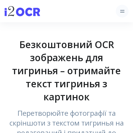
Безкоштовний OCR
зображень для
тигринья – отримайте
текст тигринья з
картинок
Перетворюйте фотографії та
скріншоти з текстом тигринья на
редагований і придатний до