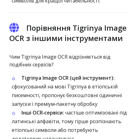
символів для кращої читабельності.
Порівняння Tigrinya Image
OCR з іншими інструментами
Чим Tigrinya Image OCR відрізняється від
подібних сервісів?
Tigrinya Image OCR (цей інструмент):
сфокусований на мові Tigrinya в етіопській
писемності, пропонує безкоштовні одиничні
запуски і преміум‑пакетну обробку
Інші OCR‑сервіси:
частіше оптимізовані під
латинські алфавіти, тому гірше розпізнають
етіопські символи або потребують
додаткових налаштувань