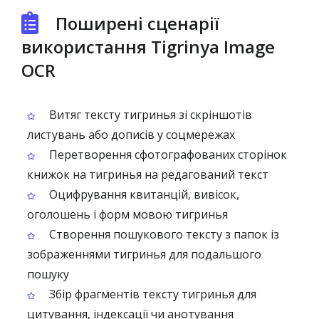
Поширені сценарії
використання Tigrinya Image
OCR
Витяг тексту тигринья зі скріншотів
листувань або дописів у соцмережах
Перетворення сфотографованих сторінок
книжок на тигринья на редагований текст
Оцифрування квитанцій, вивісок,
оголошень і форм мовою тигринья
Створення пошукового тексту з папок із
зображеннями тигринья для подальшого
пошуку
Збір фрагментів тексту тигринья для
цитування, індексації чи анотування