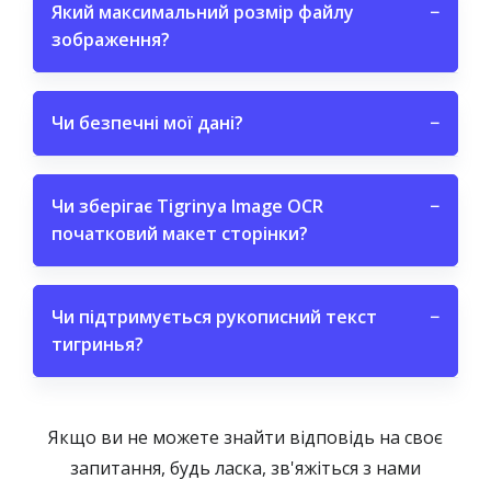
Який максимальний розмір файлу
−
зображення?
Чи безпечні мої дані?
−
Чи зберігає Tigrinya Image OCR
−
початковий макет сторінки?
Чи підтримується рукописний текст
−
тигринья?
Якщо ви не можете знайти відповідь на своє
запитання, будь ласка, зв'яжіться з нами