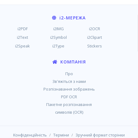
i2
-МЕРЕЖА
i2PDF
i2IMG
i2OCR
i2Text
i2Symbol
i2Clipart
i2Speak
i2Type
Stickers
КОМПАНІЯ
Про
Зв'яжіться з нами
Розпізнавання зображень
PDF OCR
Пакетне розпізнавання
символів (OCR)
/
/
Конфіденційність
Терміни
Зручний формат сторінки