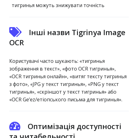
тигринья можуть знижувати точність
Інші назви Tigrinya Image
OCR
Користувачі часто шукають: «тигринья
зображення в текст», «фото OCR тигринья»,
«OCR тигринья онлайн», «витяг тексту тигринья
з фото», «JPG у текст тигринья», «PNG у текст
тигринья», «скріншот у текст тигринья» або
«OCR Geʼez/етіопського письма для тигринья».
Оптимізація доступності
та читабельності