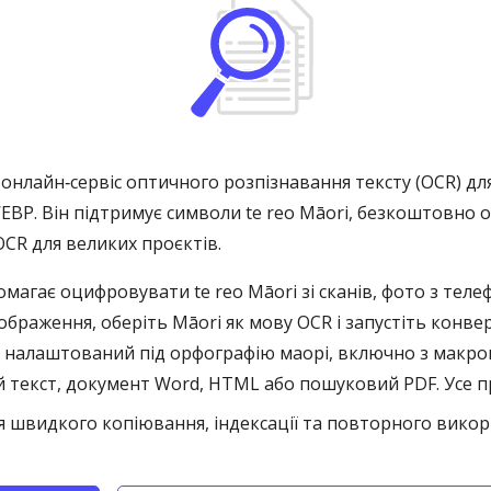
нлайн‑сервіс оптичного розпізнавання тексту (OCR) для
 WEBP. Він підтримує символи te reo Māori, безкоштовн
OCR для великих проєктів.
магає оцифровувати te reo Māori зі сканів, фото з тел
зображення, оберіть Māori як мову OCR і запустіть кон
налаштований під орфографію маорі, включно з макронами 
 текст, документ Word, HTML або пошуковий PDF. Усе пр
 швидкого копіювання, індексації та повторного викор