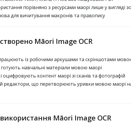
ристання порівняно з ресурсами маорі лише у вигляді 
ова для вичитування макронів та правопису
 створено Māori Image OCR
 працюють із робочими аркушами та скріншотами мовою
 готують навчальні матеріали мовою маорі
і оцифровують контент маорі зі сканів та фотографій
 редактори, що перетворюють уривки мовою маорі на
я використання Māori Image OCR