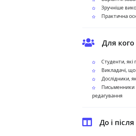
Зручніше вико
Практична осн
Для кого
Студенти, які
Викладачі, що
Дослідники, як
Письменники й
редагування
До і післ