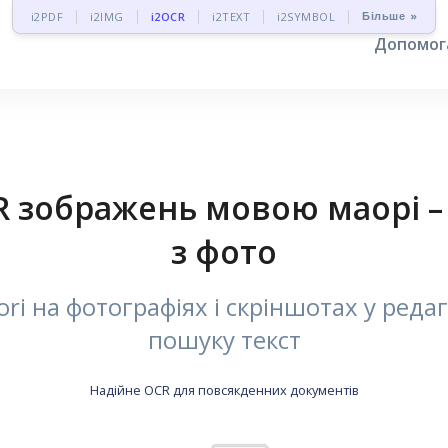
Більше »
i2PDF
i2IMG
i2OCR
i2TEXT
i2SYMBOL
Допомо
зображень мовою маорі – 
з фото
ri на фотографіях і скріншотах у ред
пошуку текст
Надійне OCR для повсякденних документів