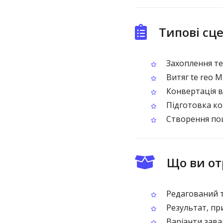
Типові сц
Захоплення те
Витяг te reo M
Конвертація в
Підготовка кон
Створення пош
Що ви от
Редагований т
Результат, при
Варіанти зава