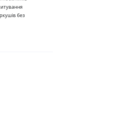
цитування
ркушів без