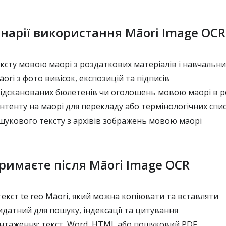
енарії використання Māori Image OCR
ксту мовою маорі з роздаткових матеріалів і навчальни
āori з фото вивісок, експозицій та підписів
ідсканованих бюлетенів чи оголошень мовою маорі в р
тенту на маорі для перекладу або термінологічних спис
укового тексту з архівів зображень мовою маорі
римаєте після Māori Image OCR
екст te reo Māori, який можна копіювати та вставляти
датний для пошуку, індексації та цитування
нтаження: текст, Word, HTML або пошуковий PDF