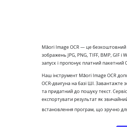
Māori Image OCR — це безкоштовний о
зображень JPG, PNG, TIFF, BMP, GIF і
запуск і пропонує платний пакетний 
Наш інструмент Māori Image OCR допо
OCR‑двигуна на базі ШІ. Завантажте 
та придатний до пошуку текст. Сервіс 
експортувати результат як звичайний
встановлення програм, що зручно для