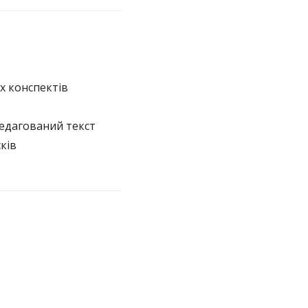
х конспектів
едагований текст
ків