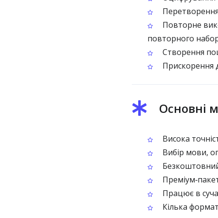
Перетворення 
Повторне вико
повторного набо
Створення пош
Прискорення до
Основні м
Висока точніст
Вибір мови, о
Безкоштовний 
Преміум‑пакет
Працює в суча
Кілька формат