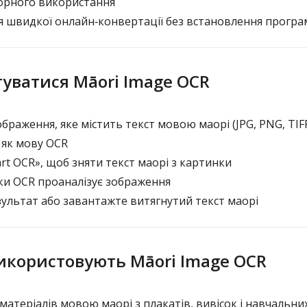
орного використання
 швидкої онлайн‑конвертації без встановлення програ
туватися Māori Image OCR
раження, яке містить текст мовою маорі (JPG, PNG, TIFF
 як мову OCR
rt OCR», щоб зняти текст маорі з картинки
ки OCR проаналізує зображення
ультат або завантажте витягнутий текст маорі
икористовують Māori Image OCR
теріалів мовою маорі з плакатів, вивісок і навчальних