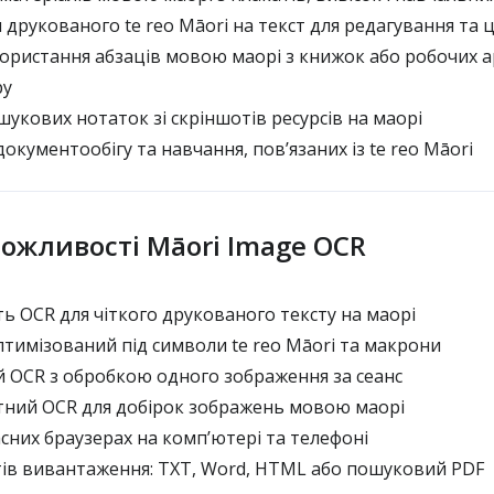
друкованого te reo Māori на текст для редагування та 
ристання абзаців мовою маорі з книжок або робочих а
ру
укових нотаток зі скріншотів ресурсів на маорі
кументообігу та навчання, пов’язаних із te reo Māori
ожливості Māori Image OCR
ь OCR для чіткого друкованого тексту на маорі
птимізований під символи te reo Māori та макрони
OCR з обробкою одного зображення за сеанс
ний OCR для добірок зображень мовою маорі
сних браузерах на комп’ютері та телефоні
ів вивантаження: TXT, Word, HTML або пошуковий PDF