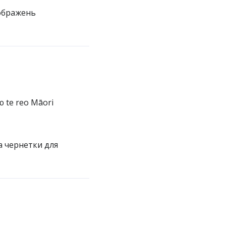
зображень
 te reo Māori
 чернетки для