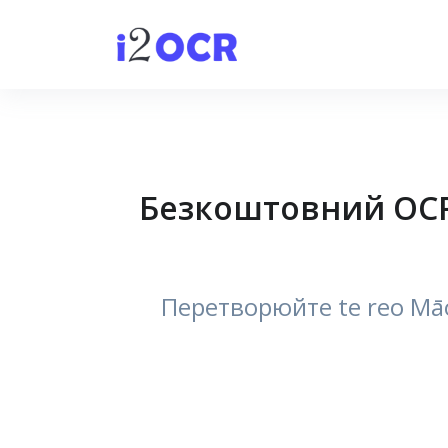
Безкоштовний OCR 
Перетворюйте te reo Māo