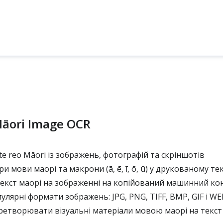
āori Image OCR
te reo Māori із зображень, фотографій та скріншотів
и мови маорі та макрони (ā, ē, ī, ō, ū) у друкованому тек
кст маорі на зображенні на копійований машинний ко
лярні формати зображень: JPG, PNG, TIFF, BMP, GIF і W
етворювати візуальні матеріали мовою маорі на текст 