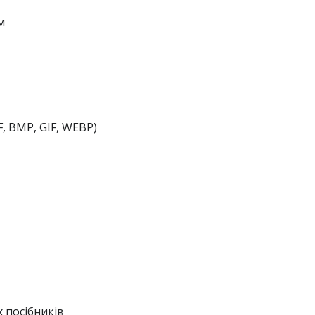
м
, BMP, GIF, WEBP)
 посібників