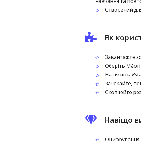
навчання та повт
Створений для
Як корис
Завантажте зоб
Оберіть Māori
Натисніть «Sta
Зачекайте, по
Скопіюйте рез
Навіщо в
Оцифрування ма