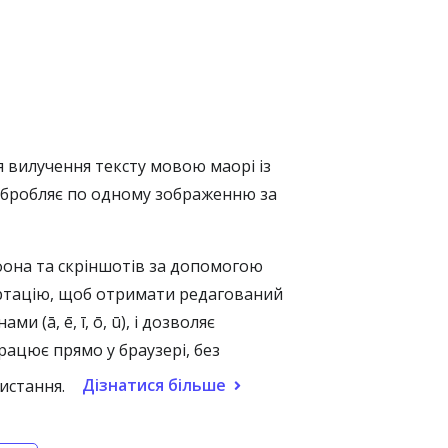
 вилучення тексту мовою маорі із
о обробляє по одному зображенню за
ефона та скріншотів за допомогою
вертацію, щоб отримати редагований
(ā, ē, ī, ō, ū), і дозволяє
ацює прямо у браузері, без
Дізнатися більше
истання.