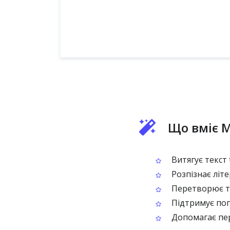
Що вміє M
Витягує текст 
Розпізнає літер
Перетворює те
Підтримує попу
Допомагає пер