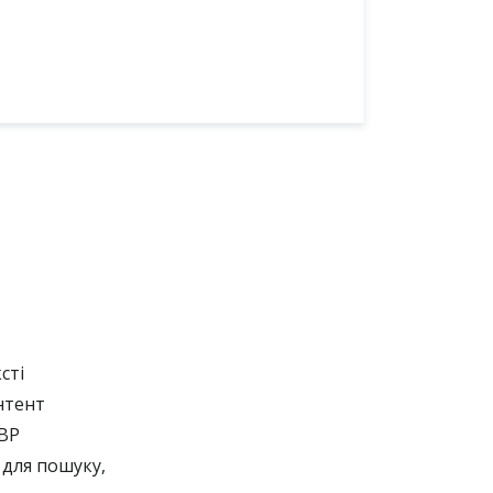
сті
нтент
EBP
для пошуку,