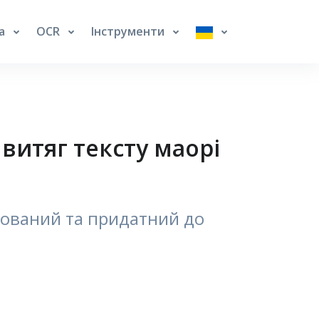
га
OCR
Інструменти
витяг тексту маорі
агований та придатний до