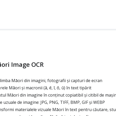
āori Image OCR
limba Māori din imagini, fotografii și capturi de ecran
le Māori și macronii (ā, ē, ī, ō, ū) în text tipărit
l Māori din imagine în conținut copiatibil și citibil de mașin
 uzuale de imagine: JPG, PNG, TIFF, BMP, GIF și WEBP
sformi materialele vizuale Māori în text pentru căutare, stud