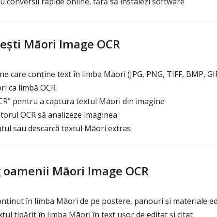
 conversii rapide online, fără să instalezi software
ești Māori Image OCR
ne care conține text în limba Māori (JPG, PNG, TIFF, BMP, G
ri ca limbă OCR
R” pentru a captura textul Māori din imagine
torul OCR să analizeze imaginea
tul sau descarcă textul Māori extras
g oamenii Māori Image OCR
onținut în limba Māori de pe postere, panouri și materiale e
ul tipărit în limba Māori în text ușor de editat și citat