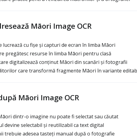
adresează Māori Image OCR
 lucrează cu fișe și capturi de ecran în limba Māori
re pregătesc resurse în limba Māori pentru clasă
are digitalizează conținut Māori din scanări și fotografii
editorilor care transformă fragmente Māori în variante editab
i după Māori Image OCR
Māori dintr-o imagine nu poate fi selectat sau căutat
devine selectabil și reutilizabil ca text digital
ii trebuie adesea tasteți manual după o fotografie