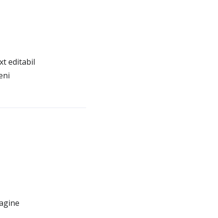
t editabil
eni
magine