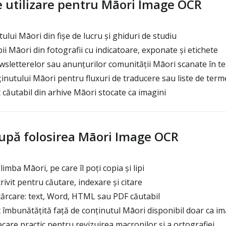
 utilizare pentru Māori Image OCR
lui Māori din fișe de lucru și ghiduri de studiu
i Māori din fotografii cu indicatoare, exponate și etichete
sletterelor sau anunțurilor comunității Māori scanate în tex
inutului Māori pentru fluxuri de traducere sau liste de term
 căutabil din arhive Māori stocate ca imagini
după folosirea Māori Image OCR
limba Māori, pe care îl poți copia și lipi
ivit pentru căutare, indexare și citare
ărcare: text, Word, HTML sau PDF căutabil
t îmbunătățită față de conținutul Māori disponibil doar ca i
care practic pentru revizuirea macronilor și a ortografiei