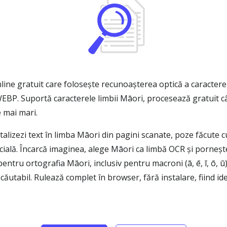
ne gratuit care folosește recunoașterea optică a caractere
WEBP. Suportă caracterele limbii Māori, procesează gratuit c
e mai mari.
alizezi text în limba Māori din pagini scanate, poze făcute cu
cială. Încarcă imaginea, alege Māori ca limbă OCR și pornește
entru ortografia Māori, inclusiv pentru macroni (ā, ē, ī, ō, ū),
abil. Rulează complet în browser, fără instalare, fiind ide