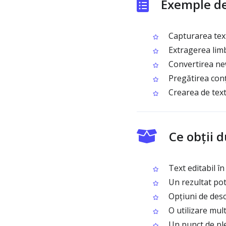
Exemple de
Capturarea textu
Extragerea limbi
Convertirea new
Pregătirea conț
Crearea de text
Ce obții 
Text editabil în 
Un rezultat potr
Opțiuni de desc
O utilizare mul
Un punct de ple