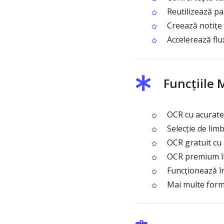
Reutilizează par
Creează notițe 
Accelerează flu
Funcțiile
OCR cu acuratețe
Selecție de lim
OCR gratuit cu 
OCR premium în 
Funcționează î
Mai multe form