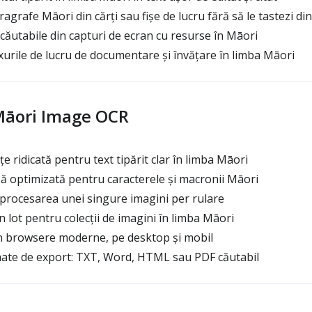
agrafe Māori din cărți sau fișe de lucru fără să le tastezi di
căutabile din capturi de ecran cu resurse în Māori
xurile de lucru de documentare și învățare în limba Māori
 Māori Image OCR
 ridicată pentru text tipărit clar în limba Māori
bă optimizată pentru caracterele și macronii Māori
procesarea unei singure imagini per rulare
lot pentru colecții de imagini în limba Māori
n browsere moderne, pe desktop și mobil
ate de export: TXT, Word, HTML sau PDF căutabil