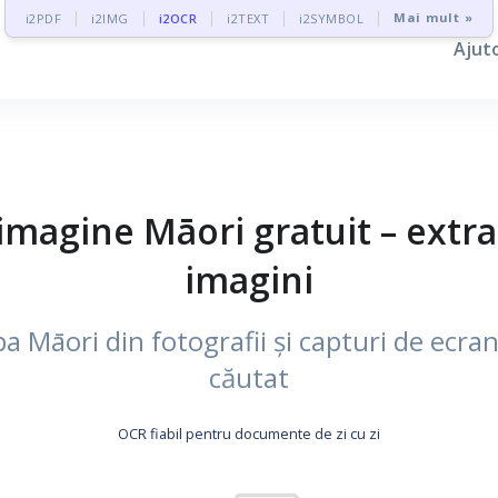
Mai mult »
i2PDF
i2IMG
i2OCR
i2TEXT
i2SYMBOL
Ajut
magine Māori gratuit – extra
imagini
 Māori din fotografii și capturi de ecran 
căutat
OCR fiabil pentru documente de zi cu zi