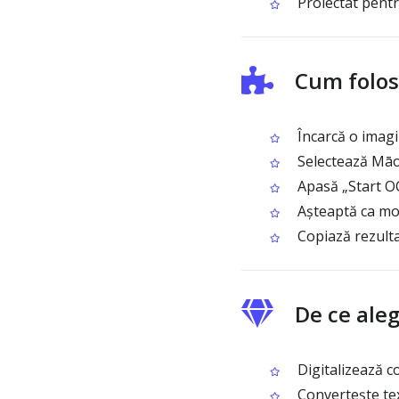
Proiectat pentru
Cum folos
Încarcă o imagi
Selectează Māo
Apasă „Start OC
Așteaptă ca mo
Copiază rezulta
De ce ale
Digitalizează c
Convertește text