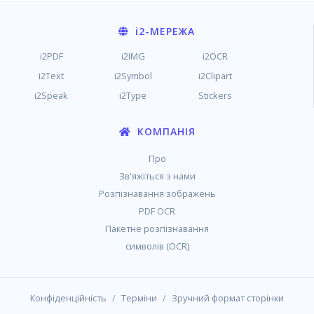
i2
-МЕРЕЖА
i2PDF
i2IMG
i2OCR
i2Text
i2Symbol
i2Clipart
i2Speak
i2Type
Stickers
КОМПАНІЯ
Про
Зв'яжіться з нами
Розпізнавання зображень
PDF OCR
Пакетне розпізнавання
символів (OCR)
/
/
Конфіденційність
Терміни
Зручний формат сторінки