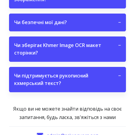
Чи безпечні мої дані?
−
Чи зберігає Khmer Image OCR макет
−
сторінки?
Чи підтримується рукописний
−
кхмерський текст?
Якщо ви не можете знайти відповідь на своє
запитання, будь ласка, зв'яжіться з нами