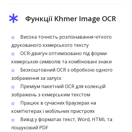
Функції Khmer Image OCR
Висока точність розпізнавання чіткого
друкованого кхмерського тексту
OCR‑двигун оптимізовано під форми
кхмерських символів та комбіновані знаки
Безкоштовний OCR з обробкою одного
зображення за запуск
Преміум пакетний OCR для колекцій
зображень з кхмерським текстом
Працює в сучасних браузерах на
комп’ютерах і мобільних пристроях
Вивід у форматах текст, Word, HTML та
пошуковий PDF