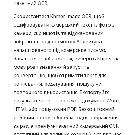
пакетний OCR.
Скористайтеся Khmer Image OCR, щоб
оцифровувати кхмерський текст із фото з
камери, скріншотів та відсканованих
зображень за допомогою AI‑двигуна,
налаштованого під кхмерське письмо.
Завантажте зображення, виберіть Khmer як
мову розпізнавання й запустіть
конвертацію, щоб отримати текст для
копіювання, редагування, пошуку чи
повторного використання. Експортуйте
результат як простий текст, документ Word,
HTML або пошуковий PDF. Безкоштовний
робочий процес обробляє одне зображення
за раз, а преміум‑пакетний кхмерський OCR
доступний для великих колекцій. Усе працює