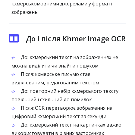
кхмерськомовними джерелами у форматі
зображень
До і після Khmer Image OCR
До: кхмерський текст на зображеннях не
можна виділити чи знайти пошуком
Після: кхмерське письмо стає
виділюваним, редагованим текстом
До: повторний набір кхмерського тексту
повільний і схильний до помилок
Після: OCR перетворює зображення на
цифровий кхмерський текст за секунди
До: кхмерський текст на картинках важко
використовувати в різних застосунках