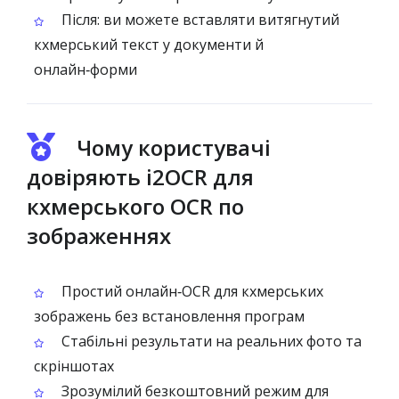
Після: ви можете вставляти витягнутий
кхмерський текст у документи й
онлайн‑форми
Чому користувачі
довіряють i2OCR для
кхмерського OCR по
зображеннях
Простий онлайн‑OCR для кхмерських
зображень без встановлення програм
Стабільні результати на реальних фото та
скріншотах
Зрозумілий безкоштовний режим для