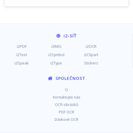
i2
-SÍŤ
i2PDF
i2IMG
i2OCR
i2Text
i2Symbol
i2Clipart
i2Speak
i2Type
Stickers
SPOLEČNOST
O
Kontaktujte nás
OCR obrázků
PDF OCR
Dávkové OCR