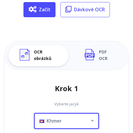
Začít
Dávkové OCR
OCR
PDF
obrázků
OCR
Krok 1
Vyberte jazyk
Khmer