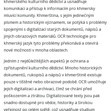
khmerského kulturního dědictví a usnadňuje
komunikaci a přístup k informacím pro khmersky
mluvící komunity. Khmerština, s jejím jedinečným
písmem a historickým významem, se potýká s problémy
spojenými s digitalizací starých dokumentů, nápisů a
jiných obrazových materiálů. OCR technologie pro
khmerský jazyk tyto problémy překonává a otevírá
nové možnosti v mnoha oblastech.
Jedním z nejdůležitějších aspektů je ochrana a
zpřístupnění kulturního dědictví. Mnoho historických
dokumentů, rukopisů a nápisů v khmerštině existuje
pouze v tištěné nebo obrazové podobě. OCR umožňuje
jejich digitalizaci a archivaci, čímž se chrání před
poškozením a ztrátou. Digitalizované texty jsou pak
snadno dostupné pro vědce, historiky a širokou
veřejnost po celém světě, což usnadňuje studium