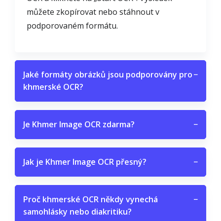
můžete zkopírovat nebo stáhnout v
podporovaném formátu.
Jaké formáty obrázků jsou podporovány pro
−
khmerské OCR?
Je Khmer Image OCR zdarma?
−
Jak je Khmer Image OCR přesný?
−
Proč khmerské OCR někdy vynechá
−
samohlásky nebo diakritiku?