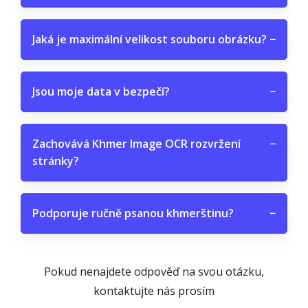
Jaká je maximální velikost souboru obrázku?
−
Jsou moje data v bezpečí?
−
Zachovává Khmer Image OCR rozvržení
−
stránky?
Podporuje ručně psanou khmerštinu?
−
Pokud nenajdete odpověď na svou otázku,
kontaktujte nás prosím