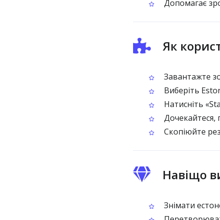
Допомагає зро
Як корис
Завантажте зоб
Виберіть Esto
Натисніть «Sta
Дочекайтеся, 
Скопіюйте рез
Навіщо в
Знімати естон
Перетворювати