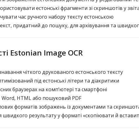
ристовувати естонські фрагменти зі скриншотів у звіта
чувати час ручного набору тексту естонською
кст, придатний до пошуку, для архівування та швидког
і Estonian Image OCR
знавання чіткого друкованого естонського тексту
тимізований під естонські літери та діакритики
сних браузерах на комп’ютері та смартфоні
, Word, HTML або пошуковий PDF
ових форматів зображень із документами та скриншо
 швидкого результату у форматі «скопіювати й встави