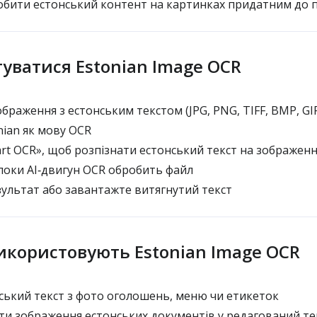
бити естонський контент на картинках придатним до 
туватися Estonian Image OCR
раження з естонським текстом (JPG, PNG, TIFF, BMP, GI
nian як мову OCR
rt OCR», щоб розпізнати естонський текст на зображенн
поки AI‑двигун OCR обробить файл
ультат або завантажте витягнутий текст
икористовують Estonian Image OCR
ський текст з фото оголошень, меню чи етикеток
 зображення естонських документів у редагований те