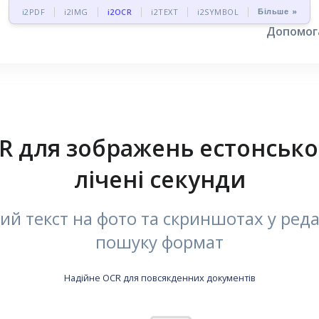
Більше »
i2PDF
i2IMG
i2OCR
i2TEXT
i2SYMBOL
Допомо
 для зображень естонською 
лічені секунди
й текст на фото та скриншотах у ред
пошуку формат
Надійне OCR для повсякденних документів