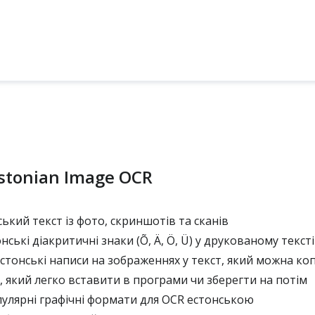
stonian Image OCR
ький текст із фото, скриншотів та сканів
нські діакритичні знаки (Õ, Ä, Ö, Ü) у друкованому тексті
тонські написи на зображеннях у текст, який можна ко
 який легко вставити в програми чи зберегти на потім
улярні графічні формати для OCR естонською