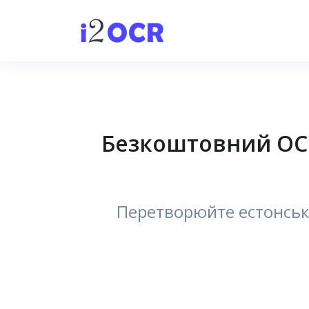
Безкоштовний OCR
Перетворюйте естонськи