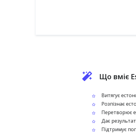
Що вміє E
Витягує естонс
Розпізнає есто
Перетворює ес
Дає результат,
Підтримує поп