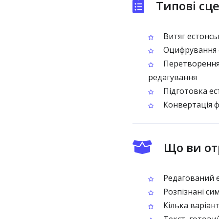
Типові сц
Витяг естонськ
Оцифрування е
Перетворення 
редагування
Підготовка ест
Конвертація ф
Що ви от
Редагований е
Розпізнані си
Кілька варіан