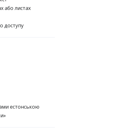
х або листах
о доступу
тами естонською
ти»