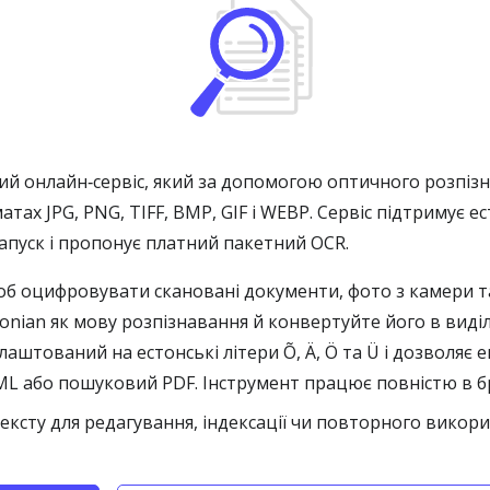
й онлайн‑сервіс, який за допомогою оптичного розпізн
атах JPG, PNG, TIFF, BMP, GIF і WEBP. Сервіс підтримує 
апуск і пропонує платний пакетний OCR.
об оцифровувати скановані документи, фото з камери т
onian як мову розпізнавання й конвертуйте його в вид
аштований на естонські літери Õ, Ä, Ö та Ü і дозволяє 
L або пошуковий PDF. Інструмент працює повністю в бра
ксту для редагування, індексації чи повторного викори