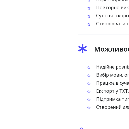
Повторно вико
Суттєво скоро
Створювати те
Можливост
Надійне розпі
Вибір мови, оп
Працює в суча
Експорт у TXT
Підтримка тип
Створений для