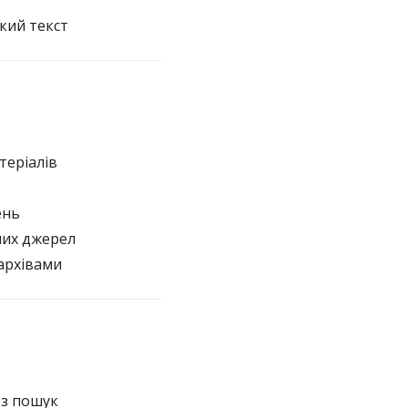
кий текст
теріалів
ень
них джерел
архівами
ез пошук