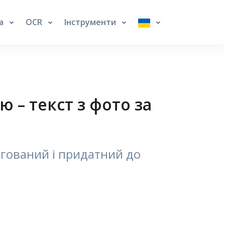
га
OCR
Інструменти
– текст з фото за
агований і придатний до