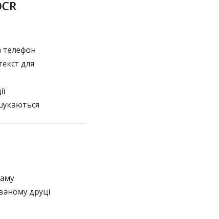
OCR
а телефон
текст для
ії
 шукаються
раму
ваному друці