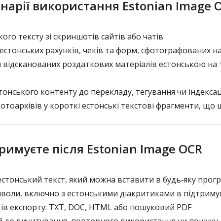
енарії використання Estonian Image 
ого тексту зі скриншотів сайтів або чатів
стонських рахунків, чеків та форм, сфотографованих н
відсканованих роздаткових матеріалів естонською на 
онського контенту до перекладу, тегування чи індексац
отоархівів у короткі естонські текстові фрагменти, що
римуєте після Estonian Image OCR
стонський текст, який можна вставити в будь‑яку прог
мволи, включно з естонськими діакритиками в підтриму
тів експорту: TXT, DOC, HTML або пошуковий PDF