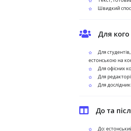
Текст, готови
Швидкий спосі
Для кого
Для студентів
естонською на ко
Для офісних к
Для редакторів
Для дослідник
До та піс
До: естонськи