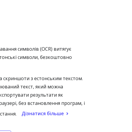
авання символів (OCR) витягує
естонські символи, безкоштовно
а скриншоти з естонським текстом.
ілюваний текст, який можна
експортувати результати як
узері, без встановлення програм, і
Дізнатися більше
стання.