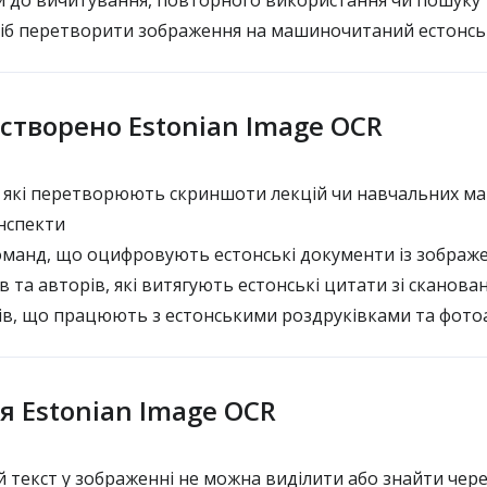
й до вичитування, повторного використання чи пошуку
б перетворити зображення на машиночитаний естонсь
 створено Estonian Image OCR
, які перетворюють скриншоти лекцій чи навчальних ма
нспекти
оманд, що оцифровують естонські документи із зображ
 та авторів, які витягують естонські цитати зі сканова
ів, що працюють з естонськими роздруківками та фото
ля Estonian Image OCR
й текст у зображенні не можна виділити або знайти чер