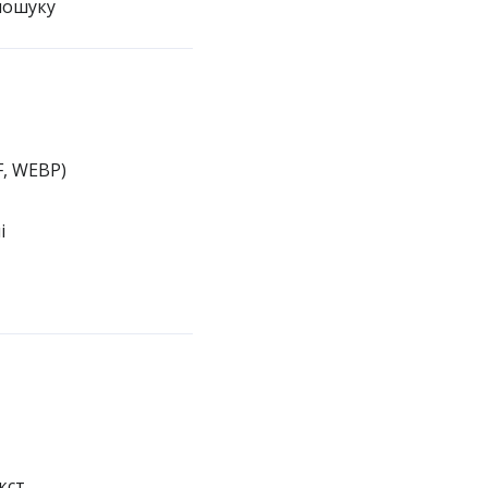
пошуку
F, WEBP)
і
кст