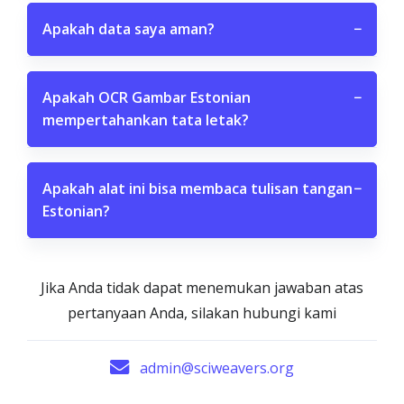
Apakah data saya aman?
−
Apakah OCR Gambar Estonian
−
mempertahankan tata letak?
Apakah alat ini bisa membaca tulisan tangan
−
Estonian?
Jika Anda tidak dapat menemukan jawaban atas
pertanyaan Anda, silakan hubungi kami
admin@sciweavers.org