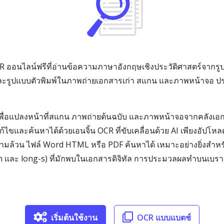
R ออนไลน์ฟรีที่อ่านข้อความภาษาอังกฤษเชิงประวัติศาสตร์จากรู
ละรูปแบบตัวพิมพ์ในภาพถ่ายเอกสารเก่า สแกน และภาพหน้าจอ ปร
 เพื่อแปลงหน้าที่สแกน ภาพถ่ายต้นฉบับ และภาพหน้าจอจากคลังเอก
้ไขและค้นหาได้ด้วยเอนจิ้น OCR ที่ขับเคลื่อนด้วย AI เพียงอัปโห
ความล้วน ไฟล์ Word HTML หรือ PDF ค้นหาได้ เหมาะอย่างยิ่งสำหรั
h และ long-s) ที่มักพบในเอกสารดิจิทัล การประมวลผลทำบนเบราว
เริ่มต้นใช้งาน
OCR แบบแบตช์