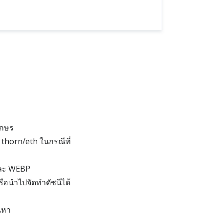
ักษร
 thorn/eth ในกรณีที่
และ WEBP
อนำไปจัดทำดัชนีได้
นหา