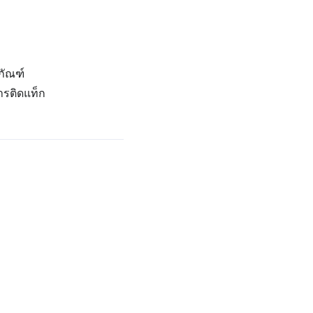
ภัณฑ์
ารติดแท็ก