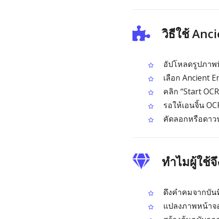
วิธีใช้ An
อัปโหลดรูปภาพท
เลือก Ancient 
คลิก “Start OCR
รอให้เอนจิ้น OC
คัดลอกหรือดาวน
ทำไมผู้ใช้
ดึงคำคมจากบันท
แปลงภาพหน้าจอจา