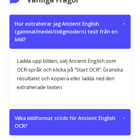
Hur extraherar jag Ancient English
−
(gammal/medel/tidigmodern) text från en
bild?
Ladda upp bilden, välj Ancient English som
OCR‑språk och klicka på ”Start OCR”. Granska
resultatet och kopiera eller ladda ned den
extraherade texten.
Vilka bildformat stöds för Ancient English
−
OCR?