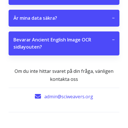
Är mina data säkra?
−
Bevarar Ancient English Image OCR
−
sidlayouten?
Om du inte hittar svaret på din fråga, vänligen
kontakta oss
admin@sciweavers.org