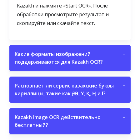
Kazakh и нажмите «Start OCR». После
обработки просмотрите результат и
скопируйте или скачайте текст.
Какие форматы изображений
−
поддерживаются для Kazakh OCR?
Распознаёт ли сервис казахские буквы
−
кириллицы, такие как Ә, Ө, Ү, Қ, Ң и І?
Kazakh Image OCR действительно
−
бесплатный?