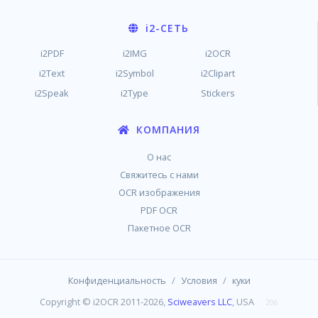
i2
-СЕТЬ
i2PDF
i2IMG
i2OCR
i2Text
i2Symbol
i2Clipart
i2Speak
i2Type
Stickers
КОМПАНИЯ
О нас
Свяжитесь с нами
OCR изображения
PDF OCR
Пакетное OCR
/
/
Конфиденциальность
Условия
куки
Copyright © i2OCR 2011-2026,
Sciweavers LLC
, USA
206