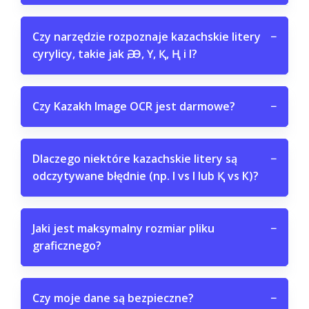
Czy narzędzie rozpoznaje kazachskie litery
−
cyrylicy, takie jak Ә, Ө, Ү, Қ, Ң i І?
Czy Kazakh Image OCR jest darmowe?
−
Dlaczego niektóre kazachskie litery są
−
odczytywane błędnie (np. І vs I lub Қ vs К)?
Jaki jest maksymalny rozmiar pliku
−
graficznego?
Czy moje dane są bezpieczne?
−