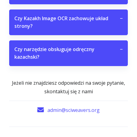
Czy Kazakh Image OCR zachowuje układ
−
strony?
Czy narzędzie obsługuje odręczny
−
kazachski?
Jeżeli nie znajdziesz odpowiedzi na swoje pytanie,
skontaktuj się z nami
admin@sciweavers.org