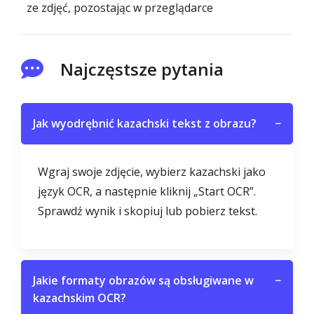
ze zdjęć, pozostając w przeglądarce
Najczęstsze pytania
Jak wyodrębnić kazachski tekst z obrazu?
−
Wgraj swoje zdjęcie, wybierz kazachski jako
język OCR, a następnie kliknij „Start OCR”.
Sprawdź wynik i skopiuj lub pobierz tekst.
Jakie formaty obrazów są obsługiwane w
−
kazachskim OCR?