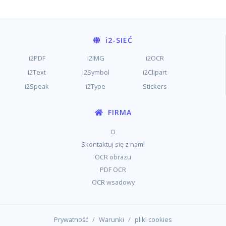
i2
-SIEĆ
i2PDF
i2IMG
i2OCR
i2Text
i2Symbol
i2Clipart
i2Speak
i2Type
Stickers
FIRMA
O
Skontaktuj się z nami
OCR obrazu
PDF OCR
OCR wsadowy
/
/
Prywatność
Warunki
pliki cookies