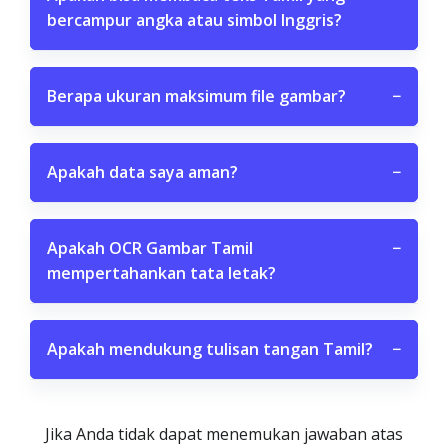
bercampur angka atau simbol Inggris?
Berapa ukuran maksimum file gambar?
−
Apakah data saya aman?
−
Apakah OCR Gambar Tamil
−
mempertahankan tata letak?
Apakah mendukung tulisan tangan Tamil?
−
Jika Anda tidak dapat menemukan jawaban atas