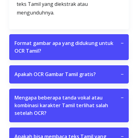
teks Tamil yang diekstrak atau
mengunduhnya.
Format gambar apa yang didukung untuk
−
OCR Tamil?
Apakah OCR Gambar Tamil gratis?
−
Mengapa beberapa tanda vokal atau
−
kombinasi karakter Tamil terlihat salah
setelah OCR?
Apakah bisa membaca teks Tamil yang
−