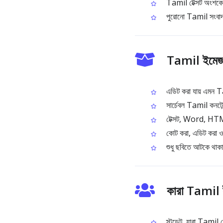
Tamil টেক্সট অংশকে অনু
পুরোনো Tamil সংবাদপত্
Tamil ইমেজ
এডিট করা যায় এমন Ta
সার্চেবল Tamil কনটেন্
টেক্সট, Word, HTML
কোট করা, এডিট করা ও 
শুধু ছবিতে আটকে থাকা 
কারা Tamil 
স্টুডেন্ট, যারা Tamil