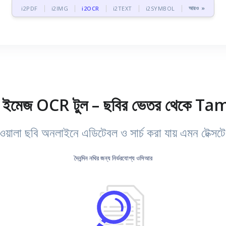
আরও »
i2PDF
i2IMG
i2OCR
i2TEXT
i2SYMBOL
 ইমেজ OCR টুল – ছবির ভেতর থেকে Tamil
়ালা ছবি অনলাইনে এডিটেবল ও সার্চ করা যায় এমন টেক্সটে
দৈনন্দিন নথির জন্য নির্ভরযোগ্য ওসিআর