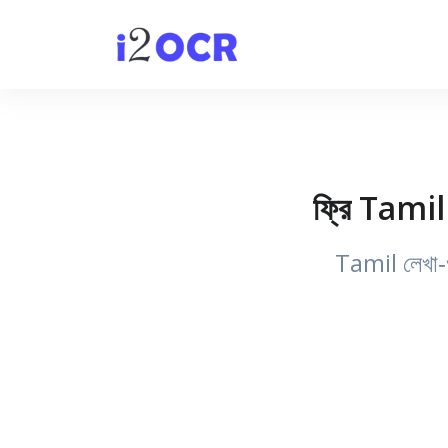
ফ্রি Tamil
Tamil লেখা‑ওয