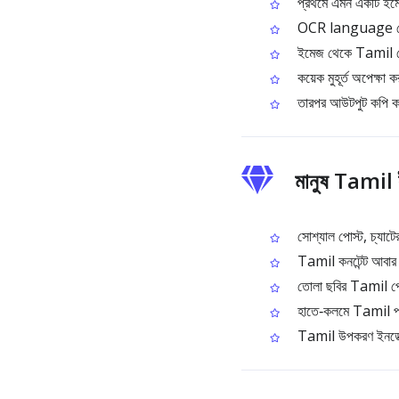
প্রথমে এমন একটি 
OCR language থেক
ইমেজ থেকে Tamil টে
কয়েক মুহূর্ত অপেক্ষা
তারপর আউটপুট কপি কর
মানুষ Tamil 
সোশ্যাল পোস্ট, চ্যাটে
Tamil কনটেন্ট আবার ডক
তোলা ছবির Tamil পেজ
হাতে‑কলমে Tamil প্য
Tamil উপকরণ ইনডেক্স 