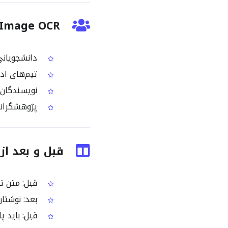
Tamil Image OCR مناسب چ
دانشجویانی 
تیم‌های ادا
نویسندگان و
پژوهشگرانی 
قبل و بعد از استفاده
قبل: متن تا
بعد: نوشتار
قبل: باید پ