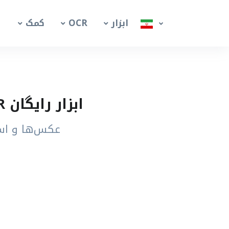
ابزار
OCR
کمک
ابزار رایگان OCR تصویر تامیل – استخراج متن تامیل از عکس
عکس‌ها و اسک