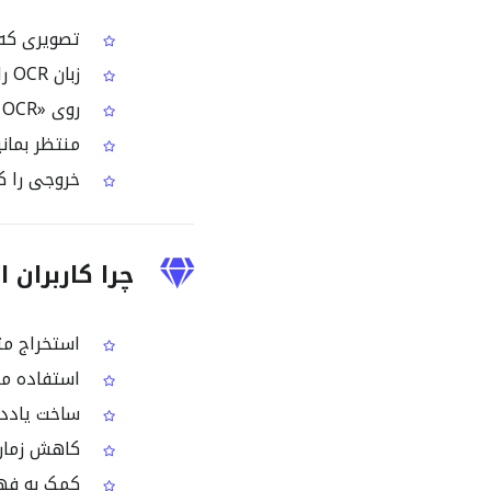
تصویری که شامل متن
زبان OCR را روی Tamil تنظیم کنید
روی «Start OCR» کلیک کنید تا متن تامیل از تصویر استخراج شود
منتظر بمانید تا موتور R
خروجی را کپ
چرا کاربران از Tamil Image OCR استفاده می‌
استخراج متن
استفاده مجد
ساخت یاددا
کاهش زمان ت
کمک به فهر