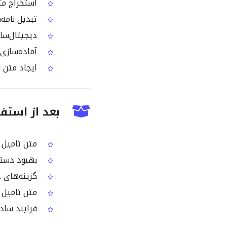
استخراج متن
تبدیل نامه‌
دیجیتال‌ساز
آماده‌سازی 
ایجاد متن ق
بعد از استفاده از Tamil Image OCR چه
متن تامیل ق
بهبود دستر
گزینه‌های خروجی شام
متن تامیل آ
فرایند ساده