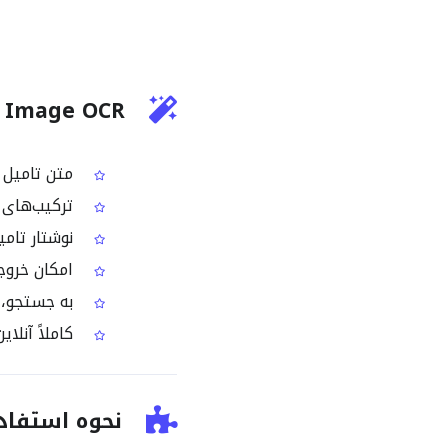
Tamil Image OCR چه کاری ا
متن تامیل ر
ترکیب‌های 
نوشتار تامی
امکان خروجی گرفتن به صورت TML
به جستجو، ن
کاملاً آنلا
نحوه استفاده از age OCR