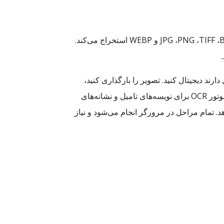
خدمت آنلاین Tamil Image OCR با استفاده از فناوری تشخیص نوری حروف (OCR) متن تامیل را از تصاویر ‎JPG ،PNG ،TIFF ،BMP ،GIF و WEBP استخراج می‌کند.
امیل دارند دیجیتال کنید. تصویر را بارگذاری کنید،
زبان OCR را روی Tamil بگذارید و تبدیل را اجرا کنید تا متن دیجیتال قابل کپی، جستجو و استفاده مجدد دریافت کنید. موتور OCR برای نویسه‌های تامیل و نشانه‌های
رت متن ساده، فایل Word، کد HTML یا PDF قابل جستجو ارائه دهد. تمام مراحل در مرورگر انجام می‌شود و نیاز