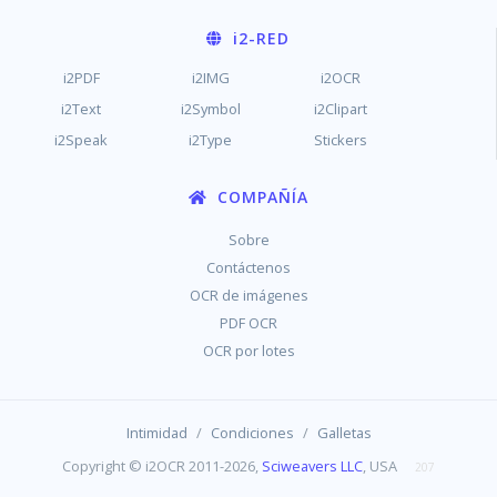
i2
-RED
i2PDF
i2IMG
i2OCR
i2Text
i2Symbol
i2Clipart
i2Speak
i2Type
Stickers
COMPAÑÍA
Sobre
Contáctenos
OCR de imágenes
PDF OCR
OCR por lotes
/
/
Intimidad
Condiciones
Galletas
Copyright © i2OCR 2011-2026,
Sciweavers LLC
, USA
207