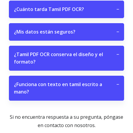
¿Cuánto tarda Tamil PDF OCR?
−
¿Mis datos están seguros?
−
¿Tamil PDF OCR conserva el diseño y el
−
formato?
¿Funciona con texto en tamil escrito a
−
mano?
Si no encuentra respuesta a su pregunta, póngase
en contacto con nosotros.