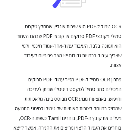
OCR טמיל ל‑PDF הוא שירות אונליין שמחלץ טקסט
טמילי מקובצי PDF סרוקים או קובצי PDF שבהם העמוד
הוא תמונה בלבד. העיבוד עמוד‑אחר‑עמוד חינמי, ולמי
שצריך עיבוד בכמויות גדולות יש מצב פרימיום לעיבוד
אצוות.
פתרון OCR טמיל ל‑PDF ממיר עמודי PDF סרוקים
המכילים כתב טמיל לטקסט דיגיטלי שניתן לעריכה
וחיפוש, באמצעות מנוע OCR מבוסס בינה מלאכותית
שמכויל במיוחד לצורות האותיות של טמיל ולסימני התנועה.
מעלים את קובץ ה‑PDF, בוחרים Tamil כשפת ה‑OCR,
בוחרים את העמוד הרצוי ומריצים את ההמרה. אפשר לייצא