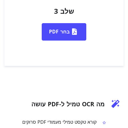
שלב 3
בחר PDF
מה OCR טמיל ל‑PDF עושה
קורא טקסט טמילי מעמודי PDF סרוקים