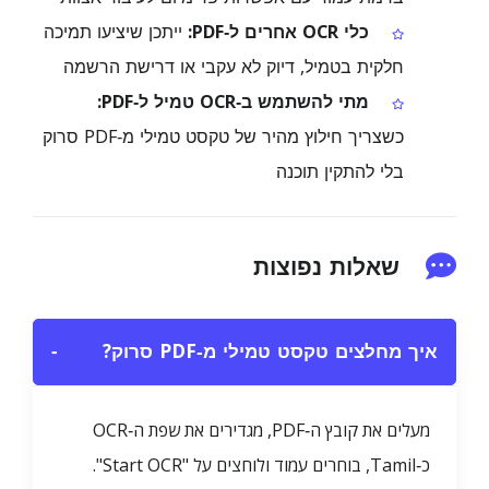
כלי OCR אחרים ל‑PDF:
ייתכן שיציעו תמיכה
חלקית בטמיל, דיוק לא עקבי או דרישת הרשמה
מתי להשתמש ב‑OCR טמיל ל‑PDF:
כשצריך חילוץ מהיר של טקסט טמילי מ‑PDF סרוק
בלי להתקין תוכנה
שאלות נפוצות
איך מחלצים טקסט טמילי מ‑PDF סרוק?
−
מעלים את קובץ ה‑PDF, מגדירים את שפת ה‑OCR
כ‑Tamil, בוחרים עמוד ולוחצים על "Start OCR".