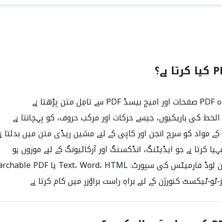
 پڑھتا ہے
لخط کی باریکیوں، جیسے حرکات اور مرکب حروف، کو پہچانتا ہے
ا کرتا ہے جو ایڈیٹنگ، انڈکسنگ اور آرکائیونگ کے لیے موزوں ہو
ٹس کی سپورٹ: Text، Word، HTML یا Searchable PDF
ٹو‑ٹیکسٹ کنورژن کے لیے براہِ راست براؤزر میں کام کرتا ہے