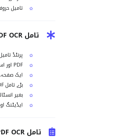
تامیل حروف ا
تامل PDF OCR کی خصوصیات
پرنٹڈ تامیل
PDF اور اسکین شدہ صفحات کے لیے تامیل‑آپٹمائزڈ OCR پروسیسنگ
ایک صفحہ 
بڑے تامل PDF فائلز کے لیے پریمیئم بلک OCR
بغیر انسٹالی
ایڈیٹنگ اور
تامل PDF OCR کے عام استعمالات