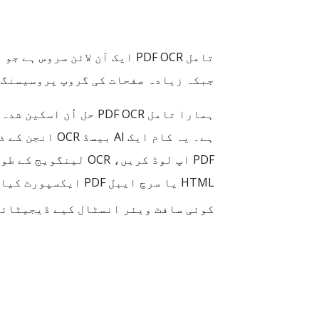
جبکہ زیادہ صفحات کی گروپ پروسیسنگ 
ہے۔ یہ کام ا
HTML یا سرچ ایبل 
کوئی سافٹ ویئر انسٹال کیے ڈیجیٹائز