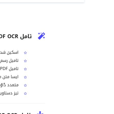
تامل PDF OCR کیا کرتا ہے؟
اسکین شدہ PDF صفحات اور امیج بیسڈ PDF سے تامِل متن
تامیل رسم ا
تامیل PDF کے مواد کو سرچ انجن اور کاپی کے لیے مشین ریڈی متن میں بدلتا ہے
ایسا متن مہی
متعدد ڈاؤن لوڈ فارمی
تیز دستاویز‑