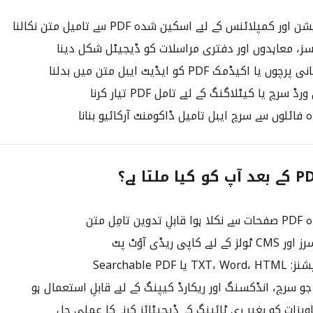
 کمپلائنس کے لیے اسکین شدہ PDF سے تامیل متن نکالنا
سز، معاہدوں اور دفتری مراسلات کو ڈیجیٹل شکل دینا
 اکیڈمک PDF کو ایڈیٹ ایبل متن میں بدلنا
سرچ یا کیٹلاگنگ کے لیے تامل PDF تیار کرنا
ائلوں سے سرچ ایبل تامیل ڈاکومنٹ آرکائیو بنانا
امِل متن
ے کاپی ریڈی آؤٹ پٹ
 Searchable PDF
و سرچ، انڈکسنگ اور ریکارڈ کیپنگ کے لیے قابلِ استعمال ہو
یزات کو بغیر ری ٹائپنگ کے ڈیجیٹائز کرنے کا عملی حل