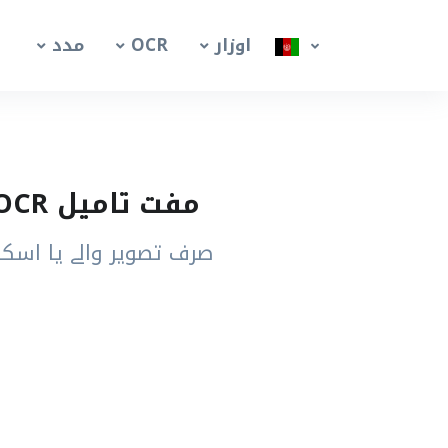
اوزار
OCR
مدد
مفت تامیل PDF OCR ٹول – اسکین شدہ PDF سے تامِل متن نکالیں
صرف تصویر والے یا اسکین شدہ تامیل PDF صفحات کو قابلِ ت