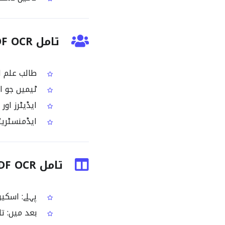
تامل PDF OCR کن لوگوں کے لیے ہے؟
طالب علم او
ٹیمیں جو اس
ایڈیٹرز اور 
ایڈمنسٹریٹر
تامل PDF OCR سے پہلے اور بعد
پہلے: اسکین شدہ PDF میں تامیل متن ایک ا
بعد میں: تا