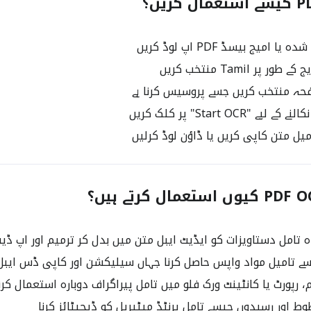
ا امیج بیسڈ PDF اپ لوڈ کریں
ے "Start OCR" پر کلک کریں
امیل متن کاپی کریں یا ڈاؤن لوڈ کرلیں
امل دستاویزات کو ایڈیٹ ایبل متن میں بدل کر ترمیم اور اپ ڈیٹ
، رپورٹ یا کانٹینٹ ورک فلو میں تامل پیراگراف دوبارہ استعمال کرن
ط اور رسیدوں جیسے تامل پرنٹڈ میٹیریل کو ڈیجیٹائز کرنا