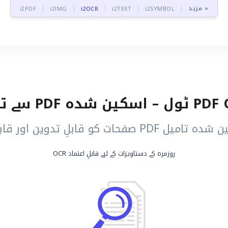
مزید »
i2PDF
i2IMG
i2OCR
i2TEXT
i2SYMBOL
دوین اور قابلِ تلاش متن میں بدلیں
روزمرہ کے دستاویزات کے لیے قابلِ اعتماد OCR