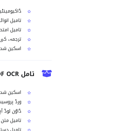
ڈاکیومینٹیشن اور
تامیل انوائ
تامیل امتحانی پرچوں یا
ترجمہ، کی ورڈ 
اسکین شدہ ف
تامل PDF OCR کے بعد آپ کو کیا ملتا ہے؟
اسکین شدہ PDF صفحات سے نکلا ہوا قابلِ تدوین ت
ورڈ پروسیسرز اور CMS ٹولز کے لی
ڈاؤن لوڈ آپشنز: TXT، Word، HTML یا
تامیل متن ج
تامیل دستاو