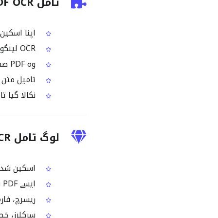
تامل PDF OCR کیسے استعمال کریں؟
اپنا اسکین شدہ ی
OCR لینگویج کے طور پر Tamil منتخب کریں
وہ PDF صفحہ منتخب کریں جسے پروسیس کرنا ہے
تامیل متن نکالنے کے لی
نکالا گیا ت
لوگ تامل PDF OCR کیوں استعمال کرتے ہیں؟
اسکین شدہ ت
ایسے PDF سے تامیل مواد واپس حاصل کرنا جہاں سیلیکشن اور کاپی ڈس ایبل ہو
ریسرچ، فارم
سرکلرز، خطو