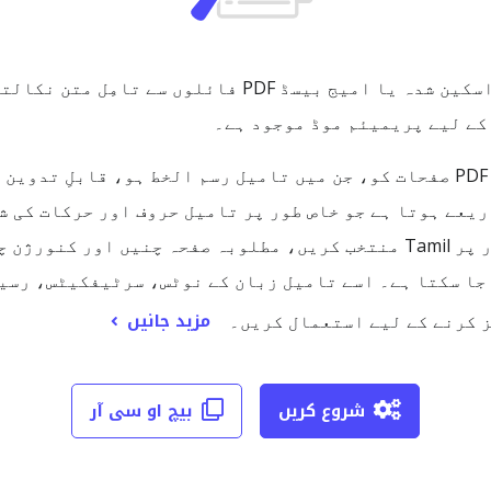
کے لیے پریمیئم موڈ موجود ہے۔
ہمارا تامل PDF OCR حل اُن اسکین شدہ PDF صفحات کو، جن میں تامیل رسم الخط 
یک AI بیسڈ OCR انجن کے ذریعے ہوتا ہے جو خاص طور پر تامیل حروف اور ح
PDF ایکسپورٹ کیا جا سکتا ہے۔ اسے تامیل زبان کے نوٹس، سرٹیفکیٹ
مزید جانیں
 کرنے کے لیے استعمال کریں۔
شروع کریں
بیچ او سی آر