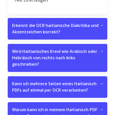
Text zu erzeugen.
Erkennt die OCR haitianische Diakritika und
−
Akzentzeichen korrekt?
Wird Haitianisches Kreol wie Arabisch oder
−
Hebräisch von rechts nach links
geschrieben?
Kann ich mehrere Seiten eines Haitianisch-
−
PDFs auf einmal per OCR verarbeiten?
Warum kann ich in meinem Haitianisch-PDF
−