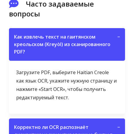
Часто задаваемые
вопросы
Как извлечь текст на гаитянском
−
креольском (Kreyòl) из сканированного
PDF?
Загрузите PDF, выберите Haitian Creole
как язык OCR, укажите нужную страницу и
нажмите «Start OCR», чтобы получить
редактируемый текст.
Корректно ли OCR распознаёт
−