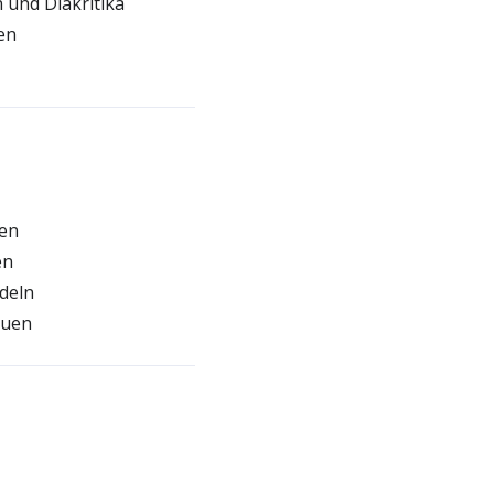
 und Diakritika
en
ten
en
deln
auen