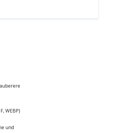
sauberere
IF, WEBP)
che und