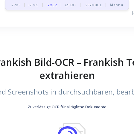
Mehr »
i2PDF
i2IMG
i2OCR
i2TEXT
i2SYMBOL
ankish Bild-OCR – Frankish T
extrahieren
und Screenshots in durchsuchbaren, bea
Zuverlässige OCR für alltägliche Dokumente