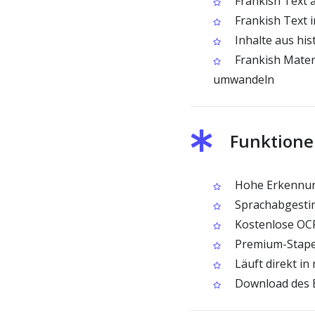
Frankish Text 
Frankish Text 
Inhalte aus hi
Frankish Materi
umwandeln
Funktione
Hohe Erkennung
Sprachabgesti
Kostenlose OCR
Premium-Stapel
Läuft direkt i
Download des E