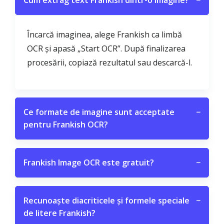
Cum extrag text Frankish dintr-o imagine?
−
Încarcă imaginea, alege Frankish ca limbă
OCR și apasă „Start OCR”. După finalizarea
procesării, copiază rezultatul sau descarcă-l.
Ce formate de imagine sunt acceptate
−
pentru Frankish OCR?
Frankish Image OCR este gratuit?
−
Recunoaște diacriticele și formele speciale
−
de litere Frankish?