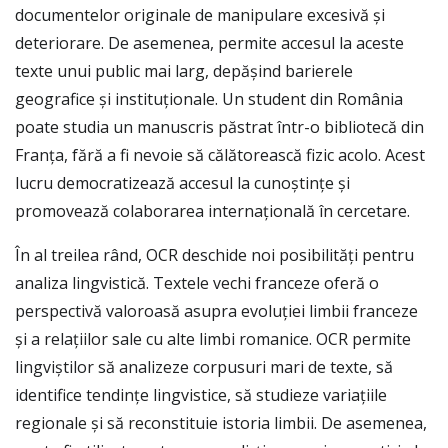
documentelor originale de manipulare excesivă și
deteriorare. De asemenea, permite accesul la aceste
texte unui public mai larg, depășind barierele
geografice și instituționale. Un student din România
poate studia un manuscris păstrat într-o bibliotecă din
Franța, fără a fi nevoie să călătorească fizic acolo. Acest
lucru democratizează accesul la cunoștințe și
promovează colaborarea internațională în cercetare.
În al treilea rând, OCR deschide noi posibilități pentru
analiza lingvistică. Textele vechi franceze oferă o
perspectivă valoroasă asupra evoluției limbii franceze
și a relațiilor sale cu alte limbi romanice. OCR permite
lingviștilor să analizeze corpusuri mari de texte, să
identifice tendințe lingvistice, să studieze variațiile
regionale și să reconstituie istoria limbii. De asemenea,