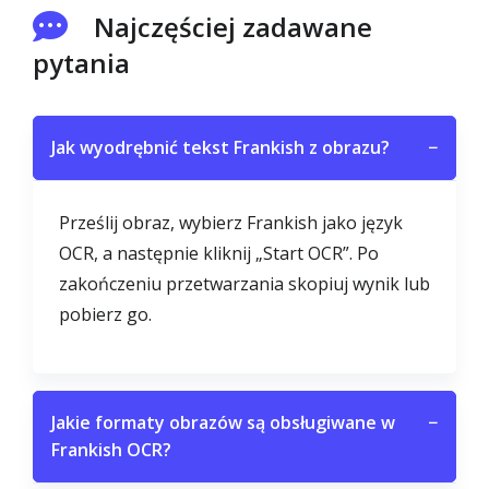
Najczęściej zadawane
pytania
Jak wyodrębnić tekst Frankish z obrazu?
−
Prześlij obraz, wybierz Frankish jako język
OCR, a następnie kliknij „Start OCR”. Po
zakończeniu przetwarzania skopiuj wynik lub
pobierz go.
Jakie formaty obrazów są obsługiwane w
−
Frankish OCR?