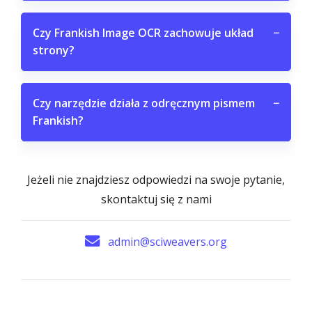
Czy Frankish Image OCR zachowuje układ
−
strony?
Czy narzędzie działa z odręcznym pismem
−
Frankish?
Jeżeli nie znajdziesz odpowiedzi na swoje pytanie,
skontaktuj się z nami
admin@sciweavers.org