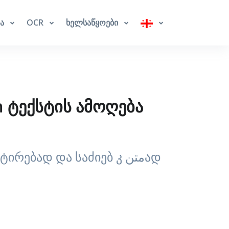
ბა
OCR
ხელსაწყოები
h ტექსტის ამოღება
გარდაქმენით Frankish ტექსტი ფოტოებში და სკრინშოტებში რედაქტირებად და საძიებ კ متنად