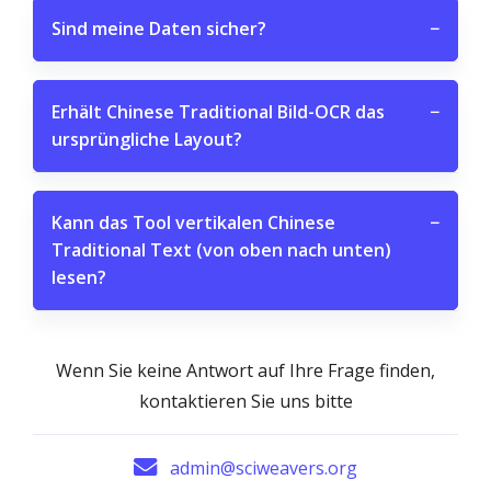
Sind meine Daten sicher?
−
Erhält Chinese Traditional Bild-OCR das
−
ursprüngliche Layout?
Kann das Tool vertikalen Chinese
−
Traditional Text (von oben nach unten)
lesen?
Wenn Sie keine Antwort auf Ihre Frage finden,
kontaktieren Sie uns bitte
admin@sciweavers.org