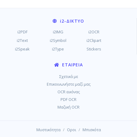
i2
-ΔΊΚΤΥΟ
i2PDF
i2IMG
i2OCR
i2Text
i2Symbol
i2Clipart
i2Speak
i2Type
Stickers
ΕΤΑΙΡΕΊΑ
Σχετικά με
Επικοινωνήστε μαζί μας
OCR εικόνας
PDF OCR
Μαζική OCR
/
/
Μυστικότητα
Οροι
Μπισκότα