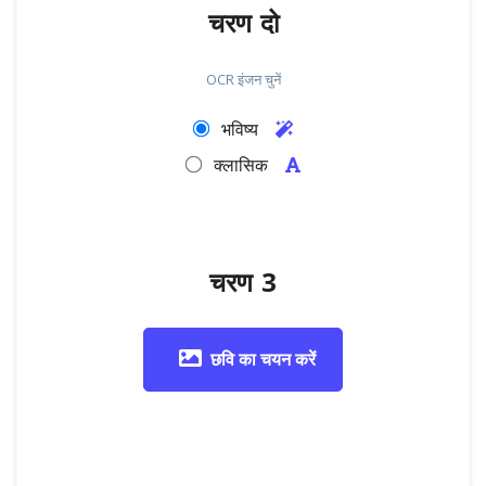
चरण दो
OCR इंजन चुनें
भविष्य
क्लासिक
चरण 3
छवि का चयन करें