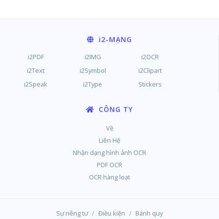
i2
-MẠNG
i2PDF
i2IMG
i2OCR
i2Text
i2Symbol
i2Clipart
i2Speak
i2Type
Stickers
CÔNG TY
Về
Liên Hệ
Nhận dạng hình ảnh OCR
PDF OCR
OCR hàng loạt
/
/
Sự riêng tư
Điều kiện
Bánh quy