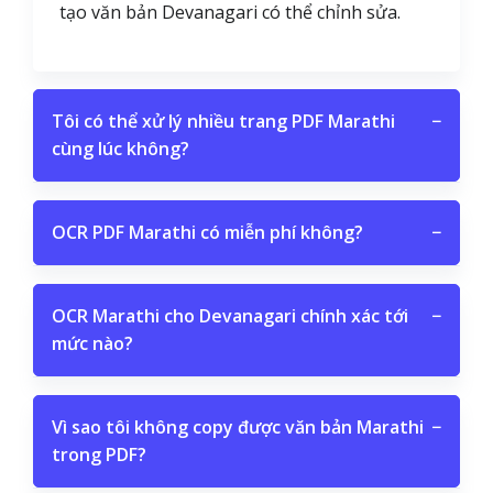
tạo văn bản Devanagari có thể chỉnh sửa.
Tôi có thể xử lý nhiều trang PDF Marathi
−
cùng lúc không?
OCR PDF Marathi có miễn phí không?
−
OCR Marathi cho Devanagari chính xác tới
−
mức nào?
Vì sao tôi không copy được văn bản Marathi
−
trong PDF?