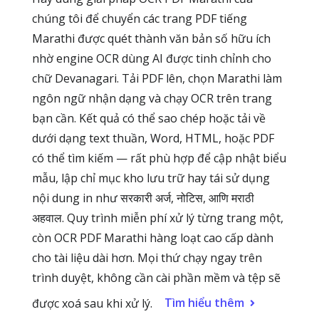
chúng tôi để chuyển các trang PDF tiếng
Marathi được quét thành văn bản số hữu ích
nhờ engine OCR dùng AI được tinh chỉnh cho
chữ Devanagari. Tải PDF lên, chọn Marathi làm
ngôn ngữ nhận dạng và chạy OCR trên trang
bạn cần. Kết quả có thể sao chép hoặc tải về
dưới dạng text thuần, Word, HTML, hoặc PDF
có thể tìm kiếm — rất phù hợp để cập nhật biểu
mẫu, lập chỉ mục kho lưu trữ hay tái sử dụng
nội dung in như सरकारी अर्ज, नोटिस, आणि मराठी
अहवाल. Quy trình miễn phí xử lý từng trang một,
còn OCR PDF Marathi hàng loạt cao cấp dành
cho tài liệu dài hơn. Mọi thứ chạy ngay trên
trình duyệt, không cần cài phần mềm và tệp sẽ
Tìm hiểu thêm
được xoá sau khi xử lý.