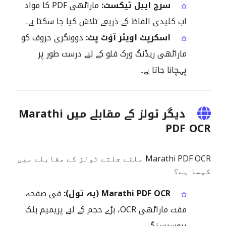
سرچ ایبل ٹیکسٹ:
ماراٹھی PDF کا مواد
اب کلیدی الفاظ کے ذریعے تلاش کیا جا سکتا ہے۔
اسکرپٹ اویئر آؤٹ پٹ:
دوونگری حروف کو
ماراٹھی ریڈنگ ورک فلو کے لیے درست طور پر
پہچانا جاتا ہے۔
دیگر ٹولز کے مقابلے میں Marathi
PDF OCR
Marathi PDF OCR ملتے جلتے ٹولز کے مقابلے میں
کیسا ہے؟
Marathi PDF OCR (یہ ٹول):
فی صفحہ
مفت ماراٹھی OCR، بڑے حجم کے لیے پریمیم بلک
پروسیسنگ