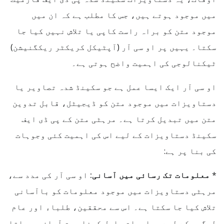
میں موجود ہوتے ہیں، جس کا مطلب ہے کہ ان میں
موجود متن کو براہ راست کاپی یا تلاش نہیں کیا جا
سکتا۔ یہیں پر او سی آر (آپٹیکل کریکٹر ریکگنیشن)
ٹیکنالوجی کی اہمیت واضح ہوتی ہے۔
او سی آر ایک ایسا عمل ہے جو سکینڈ شدہ تصاویر یا
دستاویزات میں موجود متن کو ڈیجیٹل، قابل تدوین
متن میں تبدیل کرتا ہے۔ مرہٹی متن کے پی ڈی ایف
سکینڈ دستاویزات کے لیے اس کی اہمیت کئی وجوہات
کی بنا پر ہے:
*
معلومات تک رسائی میں آسانی:
او سی آر کی مدد سے،
مرہٹی دستاویزات میں موجود معلومات کو باآسانی
تلاش کیا جا سکتا ہے۔ اس سے محققین، طلباء اور عام
لوگوں کے لیے معلومات حاصل کرنا بہت آسان ہو جاتا