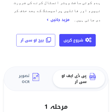
ہے، کوئی سافٹ ویئر انسٹال کرنے کی ضرورت
نہیں، اور فائلیں پراسیسنگ کے بعد حذف کر
مزید جانیں
دی جاتی ہیں۔
شروع کریں
بیچ او سی آر
پی ڈی ایف او
تصویر
سی آر
OCR
مرحلہ 1