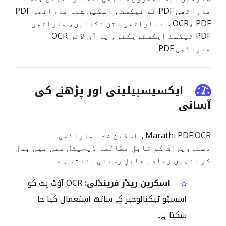
ماراٹھی PDF ٹو ٹیکسٹ، اسکین شدہ ماراٹھی PDF
OCR، PDF سے ماراٹھی متن نکالیں، ماراٹھی
PDF ٹیکسٹ ایکسٹریکٹر، یا آن لائن OCR
ماراٹھی PDF۔
ایکسیسبیلیٹی اور پڑھنے کی
آسانی
Marathi PDF OCR، اسکین شدہ ماراٹھی
دستاویزات کو قابلِ مطالعہ ڈیجیٹل متن میں بدل
کر انہیں زیادہ قابلِ رسائی بناتا ہے۔
اسکرین ریڈر فرینڈلی:
OCR آؤٹ پٹ کو
اسسٹِو ٹیکنالوجیز کے ساتھ استعمال کیا جا
سکتا ہے۔