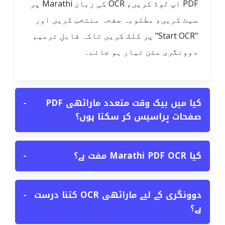
PDF اپ لوڈ کریں، OCR کی زبان Marathi پر
سیٹ کریں، مطلوبہ صفحہ منتخب کریں اور
"Start OCR" پر کلک کریں تاکہ قابلِ ترمیم
دوونگری متن تیار ہو جائے۔
کیا میں بیک وقت متعدد ماراٹھی PDF
−
صفحات پراسیس کر سکتا ہوں؟
کیا Marathi PDF OCR مفت ہے؟
−
دوونگری کے لیے ماراٹھی OCR کتنا درست
−
ہے؟