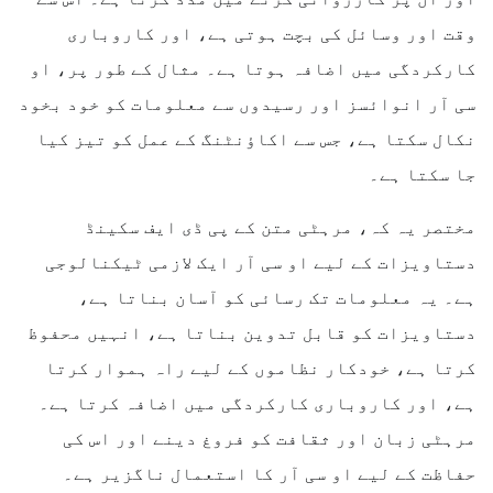
وقت اور وسائل کی بچت ہوتی ہے، اور کاروباری
کارکردگی میں اضافہ ہوتا ہے۔ مثال کے طور پر، او
سی آر انوائسز اور رسیدوں سے معلومات کو خود بخود
نکال سکتا ہے، جس سے اکاؤنٹنگ کے عمل کو تیز کیا
جا سکتا ہے۔
مختصر یہ کہ، مرہٹی متن کے پی ڈی ایف سکینڈ
دستاویزات کے لیے او سی آر ایک لازمی ٹیکنالوجی
ہے۔ یہ معلومات تک رسائی کو آسان بناتا ہے،
دستاویزات کو قابل تدوین بناتا ہے، انہیں محفوظ
کرتا ہے، خودکار نظاموں کے لیے راہ ہموار کرتا
ہے، اور کاروباری کارکردگی میں اضافہ کرتا ہے۔
مرہٹی زبان اور ثقافت کو فروغ دینے اور اس کی
حفاظت کے لیے او سی آر کا استعمال ناگزیر ہے۔