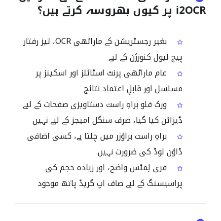
i2OCR پر کیوں بھروسہ کرتے ہیں؟
بغیر رجسٹریشن کے ماراٹھی OCR، تیز رفتار
پیج لیول کنورژن کے لیے
عام ماراٹھی پرنٹ اسٹائلز اور اسکینز پر
مسلسل اور قابلِ اعتماد نتائج
ورک فلو براہِ راست دستاویزی صفحات کے لیے
ڈیزائن کیا گیا، صرف سنگل امیجز کے لیے نہیں
براہِ راست براؤزر میں چلتا ہے، کسی اضافی
ڈاؤن لوڈ کی ضرورت نہیں
فری لِمٹس واضح، اور زیادہ حجم کی
پراسیسنگ کے لیے صاف اپ گریڈ پاتھ موجود