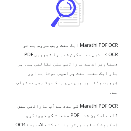
Marathi PDF OCR ایک مفت ویب سروس ہے جو
OCR کے ذریعے اسکین شدہ یا تصویری PDF
دستاویزات سے ماراٹھی متن نکالتی ہے۔ ہر
بار ایک صفحہ مفت پراسیس ہوتا ہے اور
ضرورت پڑنے پر پریمیم بلک موڈ بھی دستیاب
ہے۔
Marathi PDF OCR کی مدد سے آپ ماراٹھی میں
لکھے اسکین شدہ PDF صفحات کو دوونگری
اسکرپٹ کے لیے بہتر بنائے گئے AI‑بیسڈ OCR