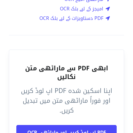
امیجز کے لیے بلک OCR
PDF دستاویزات کے لیے بلک OCR
ابھی PDF سے ماراٹھی متن
نکالیں
اپنا اسکین شدہ PDF اپ لوڈ کریں
اور فوراً ماراٹھی متن میں تبدیل
کریں۔
PDF اپ لوڈ کریں اور ماراٹھی OCR