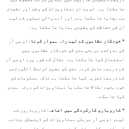
جا سکتا ہے۔ اس سے ان دستاویزات کو وقت اور نقصان
سے بچایا جا سکتا ہے، اور آنے والی نسلوں کے لیے
ان کی حفاظت کو یقینی بنایا جا سکتا ہے۔
*
خودکار نظاموں کے لیے راہ ہموار کرنا:
او سی آر
کی بدولت، مرہٹی متن کو خودکار نظاموں میں
استعمال کیا جا سکتا ہے۔ مثال کے طور پر، او سی آر
کے ذریعے حاصل کردہ متن کو مشین لرننگ الگورتھم
کے ذریعے تجزیہ کیا جا سکتا ہے تاکہ معلومات کو
خود بخود نکالا جا سکے یا دستاویزات کو درجہ بندی
کیا جا سکے۔
*
کاروباری کارکردگی میں اضافہ:
کاروباروں کے
لیے، او سی آر مرہٹی دستاویزات کو ڈیجیٹل بنانے
اور ان پر کارروائی کرنے میں مدد کرتا ہے۔ اس سے