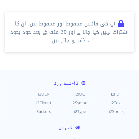
آپ کی فائلیں محفوظ اور محفوظ ہیں۔ ان کا
اشتراک نہیں کیا جاتا ہے اور 30 ​​منٹ کے بعد خود بخود
حذف ہو جاتے ہیں۔
i2
-نیٹ ورک
i2OCR
i2IMG
i2PDF
i2Clipart
i2Symbol
i2Text
Stickers
i2Type
i2Speak
کمپنی