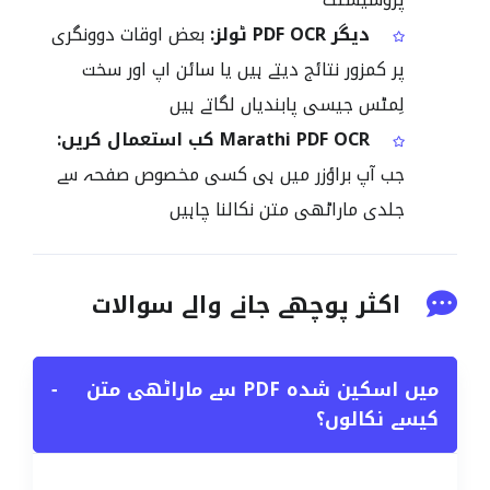
دیگر PDF OCR ٹولز:
بعض اوقات دوونگری
پر کمزور نتائج دیتے ہیں یا سائن اپ اور سخت
لِمٹس جیسی پابندیاں لگاتے ہیں
Marathi PDF OCR کب استعمال کریں:
جب آپ براؤزر میں ہی کسی مخصوص صفحہ سے
جلدی ماراٹھی متن نکالنا چاہیں
اکثر پوچھے جانے والے سوالات
میں اسکین شدہ PDF سے ماراٹھی متن
−
کیسے نکالوں؟