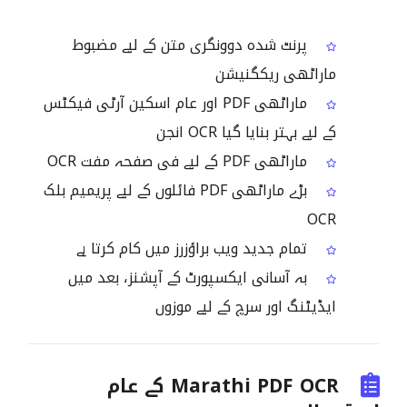
پرنٹ شدہ دوونگری متن کے لیے مضبوط
ماراٹھی ریکگنیشن
ماراٹھی PDF اور عام اسکین آرٹی فیکٹس
کے لیے بہتر بنایا گیا OCR انجن
ماراٹھی PDF کے لیے فی صفحہ مفت OCR
بڑے ماراٹھی PDF فائلوں کے لیے پریمیم بلک
OCR
تمام جدید ویب براؤزرز میں کام کرتا ہے
بہ آسانی ایکسپورٹ کے آپشنز، بعد میں
ایڈیٹنگ اور سرچ کے لیے موزوں
Marathi PDF OCR کے عام