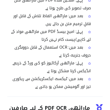
پہلے: اسکین شدہ PDF میں ماراٹھی متن
صرف تصویر کی طرح ہوتا ہے
بعد میں: ماراٹھی الفاظ تلاش کے قابل اور
قابلِ ترمیم متن بن جاتے ہیں
پہلے: امیج بیسڈ PDF میں ماراٹھی مواد کے
لیے کاپی/پیست کام نہیں کرتا
بعد میں: OCR استعمال کے قابل دوونگری
حروف جنریٹ کرتا ہے
پہلے: ماراٹھی آرکائیوز کو کی ورڈ کے ذریعے
انڈیکس کرنا مشکل ہوتا ہے
بعد میں: ٹیکسٹ ایکسٹریکشن سے ریکوری
تیز اور آٹومیشن ممکن ہو جاتی ہے
ماراٹھی PDF OCR کے لیے صارفین