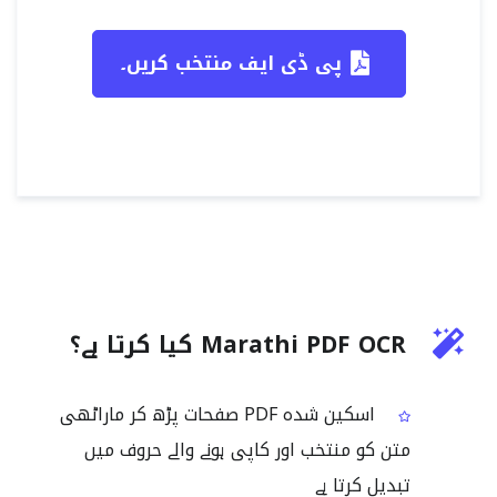
پی ڈی ایف منتخب کریں۔
Marathi PDF OCR کیا کرتا ہے؟
اسکین شدہ PDF صفحات پڑھ کر ماراٹھی
متن کو منتخب اور کاپی ہونے والے حروف میں
تبدیل کرتا ہے