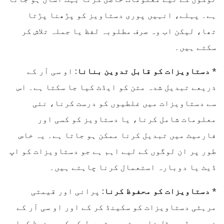
ہے۔ پہلے، انہیں پوری دستاویز کو پڑھنا پڑتا
تھا، لیکن اب وہ صرف مطلوبہ لفظ یا جملہ تلاش کر
سکتے ہیں۔
*
دستاویزات کو قابل تدوین بنانا:
او سی آر کے
ذریعے تبدیل شدہ متن کو ایڈٹ کیا جا سکتا ہے۔ اس
سے دستاویزات میں غلطیوں کو درست کرنا، نئی
معلومات شامل کرنا، یا دستاویز کو کسی اور
فارمیٹ میں تبدیل کرنا ممکن ہو جاتا ہے۔ یہ خاص
طور پر ان لوگوں کے لیے اہم ہے جو دستاویزات کو اپ
ڈیٹ یا دوبارہ استعمال کرنا چاہتے ہیں۔
*
دستاویزات کو محفوظ کرنا:
پرانی اور قیمتی
مرہٹی دستاویزات کو سکینڈ کر کے اور او سی آر کے
ذریعے ڈیجیٹل فارمیٹ میں تبدیل کر کے محفوظ کیا