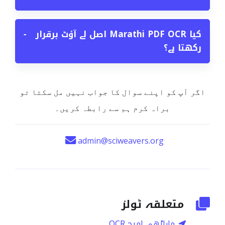
کیا Marathi PDF OCR اصل لے آؤٹ برقرار
−
رکھتا ہے؟
اگر آپ کو اپنے سوال کا جواب نہیں مل سکتا تو
براہ کرم ہم سے رابطہ کریں۔
admin@sciweavers.org
متعلقہ ٹولز
ماراٹھی امیج OCR