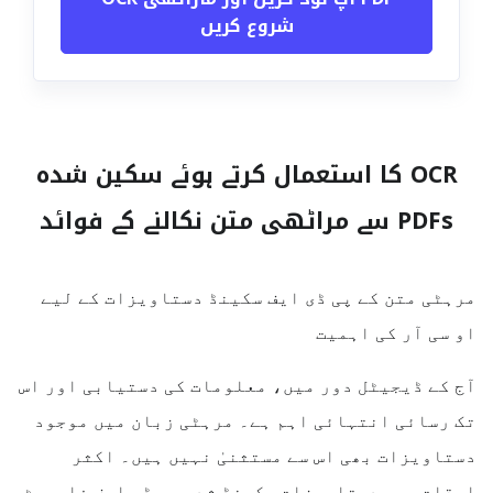
شروع کریں
OCR کا استعمال کرتے ہوئے سکین شدہ
PDFs سے مراٹھی متن نکالنے کے فوائد
مرہٹی متن کے پی ڈی ایف سکینڈ دستاویزات کے لیے
او سی آر کی اہمیت
آج کے ڈیجیٹل دور میں، معلومات کی دستیابی اور اس
تک رسائی انتہائی اہم ہے۔ مرہٹی زبان میں موجود
دستاویزات بھی اس سے مستثنیٰ نہیں ہیں۔ اکثر
اوقات، یہ دستاویزات سکینڈ شدہ پی ڈی ایف فارمیٹ