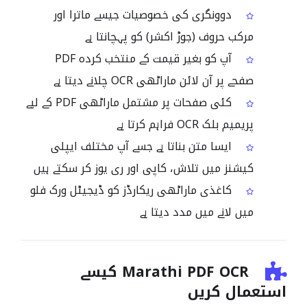
دوونگری کی خصوصیات جیسے ماترا اور
مرکب حروف (جوڑ اکشر) کو پہچانتا ہے
آپ کو بغیر قیمت کے منتخب کردہ PDF
صفحے پر آن لائن ماراٹھی OCR چلانے دیتا ہے
کئی صفحات پر مشتمل ماراٹھی PDF کے لیے
پریمیم بلک OCR فراہم کرتا ہے
ایسا متن بناتا ہے جسے آپ مختلف ایپلی
کیشنز میں تلاش، کاپی اور ری یوز کر سکتے ہیں
کاغذی ماراٹھی ریکارڈز کو ڈیجیٹل ورک فلو
میں لانے میں مدد دیتا ہے
Marathi PDF OCR کیسے
استعمال کریں