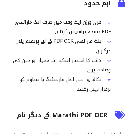
اہم حدود
فری ورژن ایک وقت میں صرف ایک ماراٹھی
PDF صفحہ پراسیس کرتا ہے
بلک ماراٹھی PDF OCR کے لیے پریمیم پلان
درکار ہے
دقت کا انحصار اسکین کے معیار اور متن کی
وضاحت پر ہے
نکالا ہوا متن اصل فارمیٹنگ یا تصاویر کو
برقرار نہیں رکھتا
Marathi PDF OCR کے دیگر نام
صارفین ایسے فقروں سے بھی تلاش کرتے ہیں جیسے