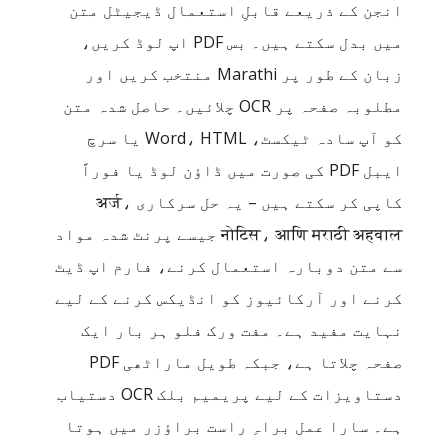
انجن کے ذریعے قابلِ استعمال ڈیجیٹل متن
میں بدل سکتے ہیں۔ بس PDF اپ لوڈ کریں،
زبان کے طور پر Marathi منتخب کریں اور
مطلوبہ صفحہ پر OCR چلائیں۔ حاصل شدہ متن
کو آپ سادہ ٹیکسٹ، Word، HTML یا سرچ
ایبل PDF کی صورت میں ڈاؤن لوڈ یا فوراً
کاپی کر سکتے ہیں – یہ حل سرکاری अर्ज،
नोटिस، आणि मराठी अहवाल جیسے پرنٹ شدہ مواد
سے متن دوبارہ استعمال کرنے، فارم اپ ڈیٹ
کرنے اور آرکائیوز کو انڈیکس کرنے کے لیے
نہایت مفید ہے۔ مفت ورک فلو ہر بار ایک
صفحہ چلاتا ہے، جبکہ طویل ماراٹھی PDF
دستاویزات کے لیے پریمیم بلک OCR دستیاب
ہے۔ سارا عمل براہِ راست براؤزر میں ہوتا