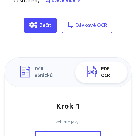
Zjistěte více
odstraněny.
Začít
Dávkové OCR
OCR
PDF
obrázků
OCR
Krok 1
Vyberte jazyk