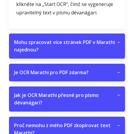
klikněte na „Start OCR“, čímž se vygeneruje
upravitelný text v písmu dévanágarí.
Mohu zpracovat více stránek PDF v Marathi
−
najednou?
Je OCR Marathi pro PDF zdarma?
−
Jak je OCR Marathi přesné pro písmo
−
dévanágarí?
Proč nemohu z mého PDF zkopírovat text
−
Marathi?