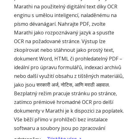
Marathi na použitelný digitální text díky OCR
enginu s umělou inteligencí, naladěnému na
písmo dévanágarí. Nahrajte PDF, zvolte
Marathi jako rozpoznávaný jazyk a spusťte
OCR na požadované stránce. Výstup lze
zkopírovat nebo stáhnout jako prostý text,
dokument Word, HTML či prohledatelný PDF –
ideální pro úpravu formulářů, indexaci archivů
nebo další využití obsahu z tištěných materiálů,
jako jsou सरकारी अर्ज, नोटिस, आणि मराठी अहवाल.
Bezplatný režim pracuje stránku po stránce,
zatímco prémiové hromadné OCR pro delší
dokumenty v Marathi je k dispozici za poplatek.
Vše běží přímo v prohlížeči bez instalace
softwaru a soubory jsou po zpracování