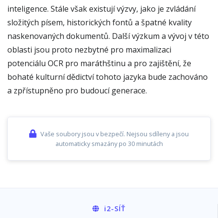
inteligence. Stále však existují výzvy, jako je zvládání
složitých písem, historických fontů a špatné kvality
naskenovaných dokumentů. Další výzkum a vývoj v této
oblasti jsou proto nezbytné pro maximalizaci
potenciálu OCR pro maráthštinu a pro zajištění, že
bohaté kulturní dědictví tohoto jazyka bude zachováno
a zpřístupněno pro budoucí generace.
Vaše soubory jsou v bezpečí. Nejsou sdíleny a jsou
automaticky smazány po 30 minutách
i2
-SÍŤ