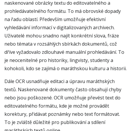
naskenované obrázky textu do editovatelného a
prohledávatelného formátu. To má obrovské dopady
na řadu oblastí. Především umožňuje efektivní
vyhledávání informací v digitalizovaných archivech.
Uživatelé mohou snadno najít konkrétní slova, fráze
nebo témata v rozsáhlých sbírkách dokumentů, což
dříve vyžadovalo zdlouhavé manuální prohledávání. To
je neocenitelné pro historiky, lingvisty, studenty a
kohokoli, kdo se zajímá o maráthskou kulturu a historii.
Dále OCR usnadňuje editaci a úpravu maráthských
textů. Naskenované dokumenty často obsahují chyby
nebo jsou poškozené. OCR umožňuje převést text do
editovatelného formátu, kde je možné provádět
korektury, přidávat poznámky nebo text formátovat.
To je zvláště důležité pro publikování a sdílení
maráthských textů online.