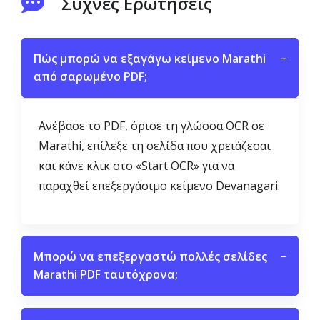
Συχνές Ερωτήσεις
Πώς μπορώ να εξαγάγω κείμενο Marathi
−
από σαρωμένο PDF;
Ανέβασε το PDF, όρισε τη γλώσσα OCR σε
Marathi, επίλεξε τη σελίδα που χρειάζεσαι
και κάνε κλικ στο «Start OCR» για να
παραχθεί επεξεργάσιμο κείμενο Devanagari.
Μπορώ να επεξεργαστώ πολλές σελίδες
−
Marathi PDF ταυτόχρονα;