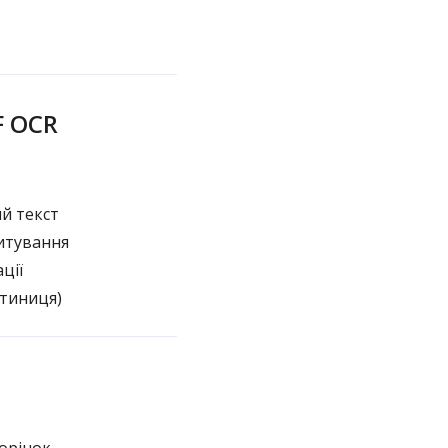
F OCR
ий текст
итування
ції
атиниця)