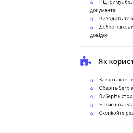
Підтримує без
документа
Виводить текс
Добре підходи
довідок
Як корист
Завантажте св
Оберіть Serbia
Виберіть сторі
Натисніть «St
Скопіюйте рез