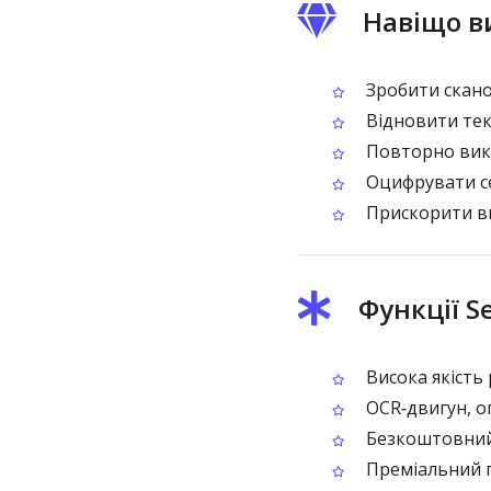
Навіщо в
Зробити скано
Відновити тек
Повторно вико
Оцифрувати се
Прискорити вв
Функції S
Висока якість
OCR‑двигун, оп
Безкоштовний 
Преміальний п