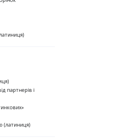
орінок
латиниця)
иця)
ід партнерів і
тинкових»
ю (латиниця)