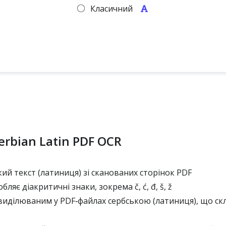
Класичний
erbian Latin PDF OCR
ий текст (латиниця) зі сканованих сторінок PDF
ляє діакритичні знаки, зокрема č, ć, đ, š, ž
виділюваним у PDF‑файлах сербською (латиниця), що ск