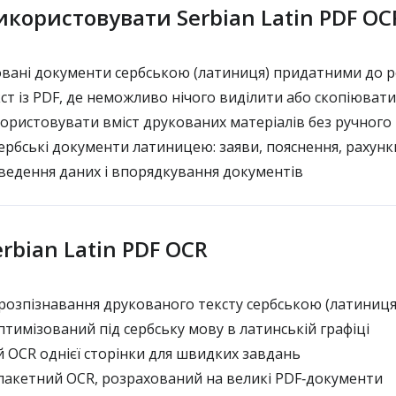
икористовувати Serbian Latin PDF OC
вані документи сербською (латиниця) придатними до 
ст із PDF, де неможливо нічого виділити або скопіювати
ристовувати вміст друкованих матеріалів без ручного
рбські документи латиницею: заяви, пояснення, рахунк
едення даних і впорядкування документів
erbian Latin PDF OCR
 розпізнавання друкованого тексту сербською (латиниця
тимізований під сербську мову в латинській графіці
OCR однієї сторінки для швидких завдань
акетний OCR, розрахований на великі PDF‑документи