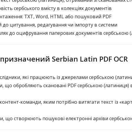
екст сербською (латиниця), отриманий зі сканованих ст
ість сербського вмісту в колекціях документів
нтаження: TXT, Word, HTML або пошуковий PDF
й до цитування, редагування чи імпорту в системи
ях до оцифрування паперових документів сербською (
 призначений Serbian Latin PDF OCR
слідники, які працюють із джерелами сербською (латин
и, що обробляють скановані PDF сербською (латиниця) в
контент‑команди, яким потрібно витягати текст із «кар
и, що створюють пошукові електронні архіви сербсько