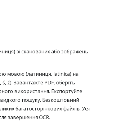
тиниця) зі сканованих або зображень
ю мовою (латиниця, latinica) на
š, ž). Завантажте PDF, оберіть
орного використання. Експортуйте
 швидкого пошуку. Безкоштовний
ликих багатосторінкових файлів. Уся
ісля завершення OCR.