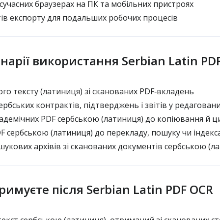
сучасних браузерах на ПК та мобільних пристроях
ів експорту для подальших робочих процесів
нарії використання Serbian Latin PD
го тексту (латиниця) зі сканованих PDF‑вкладень
рбських контрактів, підтверджень і звітів у редагован
адемічних PDF сербською (латиниця) до копіювання й ц
 сербською (латиниця) до перекладу, пошуку чи індекса
укових архівів зі сканованих документів сербською (л
римуєте після Serbian Latin PDF OCR