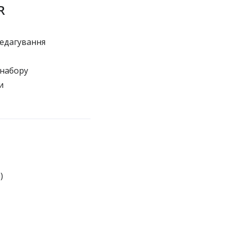
R
редагування
 набору
и
)