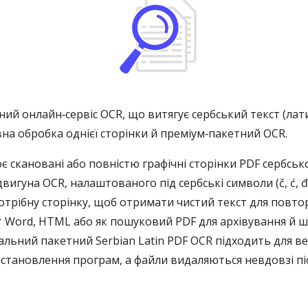
ний онлайн‑сервіс OCR, що витягує сербський текст (ла
на обробка однієї сторінки й преміум‑пакетний OCR.
 скановані або повністю графічні сторінки PDF сербсько
гуна OCR, налаштованого під сербські символи (č, ć, đ, 
 потрібну сторінку, щоб отримати чистий текст для повт
нт Word, HTML або як пошуковий PDF для архівування й
льний пакетний Serbian Latin PDF OCR підходить для ве
 встановлення програм, а файли видаляються невдовзі п