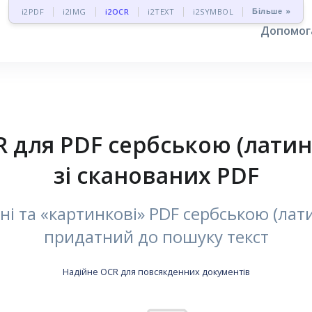
Більше »
i2PDF
i2IMG
i2OCR
i2TEXT
i2SYMBOL
Допомо
для PDF сербською (латини
зі сканованих PDF
і та «картинкові» PDF сербською (лат
придатний до пошуку текст
Надійне OCR для повсякденних документів