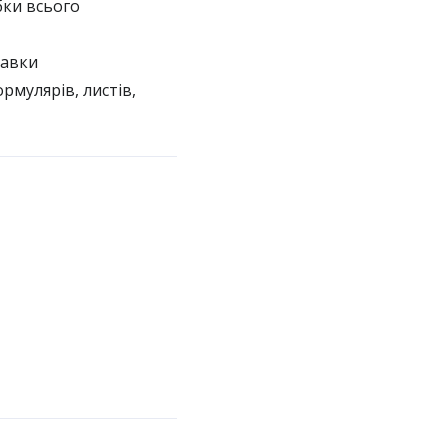
бки всього
тавки
рмулярів, листів,