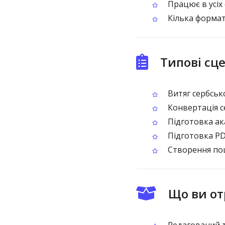
Працює в усіх 
Кілька формат
Типові сце
Витяг сербсько
Конвертація се
Підготовка ак
Підготовка PDF
Створення пош
Що ви от