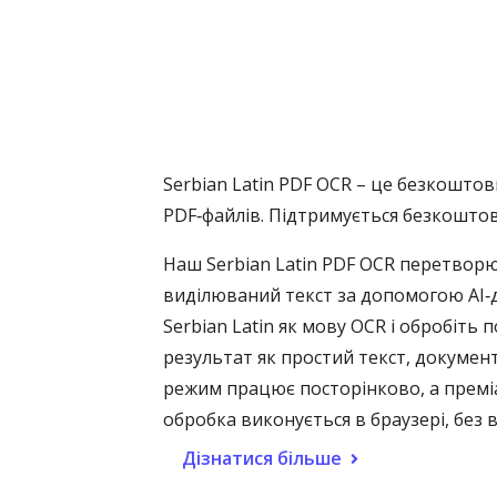
Serbian Latin PDF OCR – це безкоштов
PDF‑файлів. Підтримується безкоштов
Наш Serbian Latin PDF OCR перетворює
виділюваний текст за допомогою AI‑дви
Serbian Latin як мову OCR і обробіть
результат як простий текст, докуме
режим працює посторінково, а преміа
обробка виконується в браузері, без
Дізнатися більше