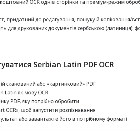
коштовний OCR однієї сторінки та преміум‑режим обро
т, придатний до редагування, пошуку й копіювання/вс
ть для друкованих документів сербською (латиниця): фо
уватися Serbian Latin PDF OCR
ій сканований або «картинковий» PDF
n Latin як мову OCR
нку PDF, яку потрібно обробити
art OCR», щоб запустити розпізнавання
ультат або завантажте його в потрібному форматі