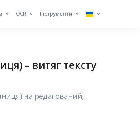
га
OCR
Інструменти
ця) – витяг тексту
иниця) на редагований,