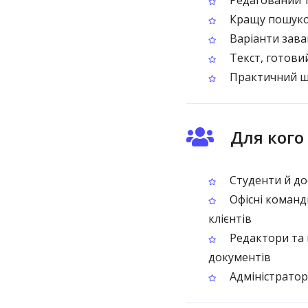
Редагований т
Кращу пошуков
Варіанти зава
Текст, готови
Практичний шл
Для кого
Студенти й до
Офісні команд
клієнтів
Редактори та 
документів
Адміністратор