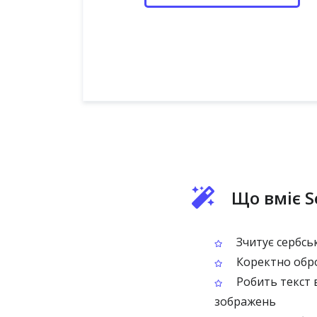
Що вміє S
Зчитує сербськ
Коректно оброб
Робить текст 
зображень