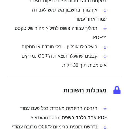
בטקסט Serbian Latin בסריקות רגילות
אין צורך בחשבון משתמש לעבודה
עמוד־אחר־עמוד
תהליך עבודה פשוט לחילוץ מהיר של טקסט
מ־PDF
פועל כולו אונליין – בלי הורדה או התקנה
קבצים שהועלו ותוצאות ה־OCR נמחקים
אוטומטית תוך 30 דקות
מגבלות חשובות
הגרסה החינמית מעבדת בכל פעם עמוד
PDF אחד בלבד בשפת Serbian Latin
נדרשת תוכנית פרימיום ל־OCR מרובה עמודי