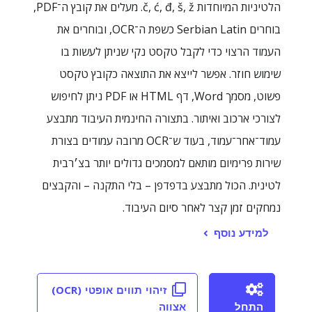
הלטיניות המיוחדות č, ć, đ, š, ž. מעלים את קובץ ה־PDF,
בוחרים Serbian Latin כשפת ה־OCR, ובוחרים את
העמוד הרצוי כדי לקבל טקסט נקי שניתן לעשות בו
שימוש חוזר. אפשר לייצא את התוצאה כקובץ טקסט
פשוט, מסמך Word, דף HTML או PDF ניתן לחיפוש
לצורכי ארכוב ואיתור. בתצורה החינמית העיבוד מתבצע
עמוד־אחר־עמוד, בעוד ש־OCR מרובה עמודים בצורת
שירות פרימיום מותאם למסמכים גדולים יותר בצ׳רבית
לטינית. הכול מתבצע בדפדפן – בלי התקנה – והקבצים
נמחקים זמן קצר לאחר סיום העיבוד.
למידע נוסף
זיהוי תווים אופטי (OCR)
התחל
אצווה