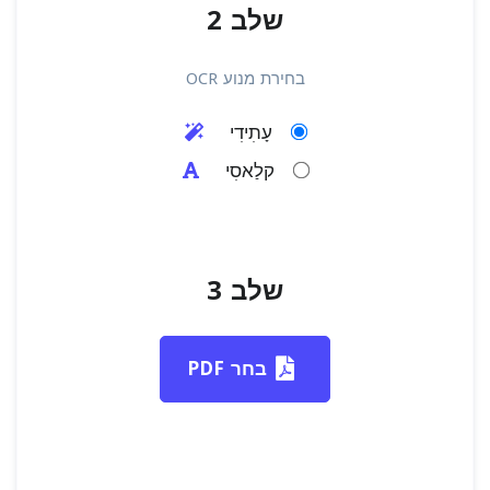
שלב 2
בחירת מנוע OCR
עָתִידִי
קלַאסִי
שלב 3
בחר PDF