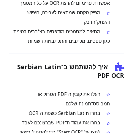
אפשרות פרימיום להרצת OCR על כל המסמך
מפיק טקסט שמתאים לעריכה, חיפוש
והעתק־הדבק
מתאים למסמכים מודפסים בצ׳רבית לטינית
כגון טפסים, מכתבים והתכתבויות רשמיות
איך להשתמש ב־Serbian Latin
PDF OCR
העלו את קובץ ה־PDF הסרוק או
המבוסס־תמונה שלכם
בחרו Serbian Latin כשפת ה־OCR
בחרו את עמוד ה־PDF שברצונכם לעבד
לחצו על "Start OCR" כדי להתחיל בזיהוי