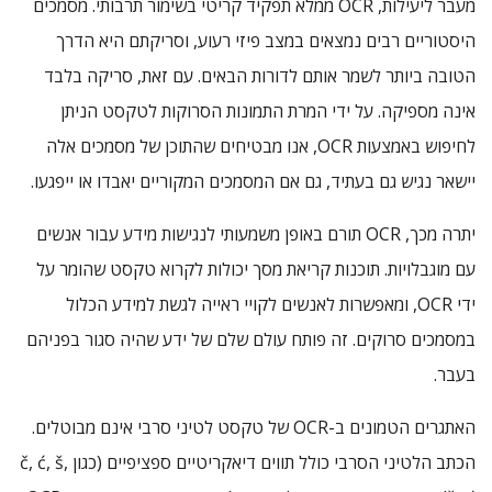
מעבר ליעילות, OCR ממלא תפקיד קריטי בשימור תרבותי. מסמכים
היסטוריים רבים נמצאים במצב פיזי רעוע, וסריקתם היא הדרך
הטובה ביותר לשמר אותם לדורות הבאים. עם זאת, סריקה בלבד
אינה מספיקה. על ידי המרת התמונות הסרוקות לטקסט הניתן
לחיפוש באמצעות OCR, אנו מבטיחים שהתוכן של מסמכים אלה
יישאר נגיש גם בעתיד, גם אם המסמכים המקוריים יאבדו או ייפגעו.
יתרה מכך, OCR תורם באופן משמעותי לנגישות מידע עבור אנשים
עם מוגבלויות. תוכנות קריאת מסך יכולות לקרוא טקסט שהומר על
ידי OCR, ומאפשרות לאנשים לקויי ראייה לגשת למידע הכלול
במסמכים סרוקים. זה פותח עולם שלם של ידע שהיה סגור בפניהם
בעבר.
האתגרים הטמונים ב-OCR של טקסט לטיני סרבי אינם מבוטלים.
הכתב הלטיני הסרבי כולל תווים דיאקריטיים ספציפיים (כגון č, ć, š,