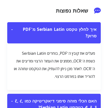
שאלות נפוצות
איך לחלץ טקסט Serbian Latin מ־PDF
−
סרוק?
מעלים את קובץ ה־PDF, בוחרים Serbian Latin
כשפת ה־OCR, מסמנים את העמוד הרצוי ומריצים את
ה־OCR. לאחר מכן ניתן להעתיק את הטקסט שזוהה או
להוריד אותו בפורמט הרצוי.
האם הכלי מזהה סימני דיאקריטיקה כמו č, ć,
−
đ, š, ž בטקסט Serbian Latin?