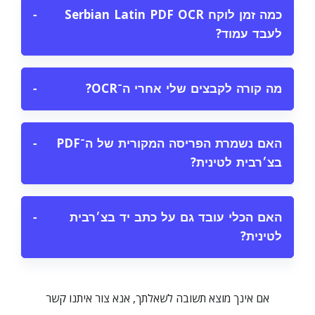
כמה זמן לוקח Serbian Latin PDF OCR
−
לעבד עמוד?
מה קורה לקבצים שלי אחרי ה־OCR?
−
האם נשמרת הפריסה המקורית של ה־PDF
−
בצ׳רבית לטינית?
האם הכלי עובד גם על כתב יד בצ׳רבית
−
לטינית?
אם אינך מוצא תשובה לשאלתך, אנא צור איתנו קשר