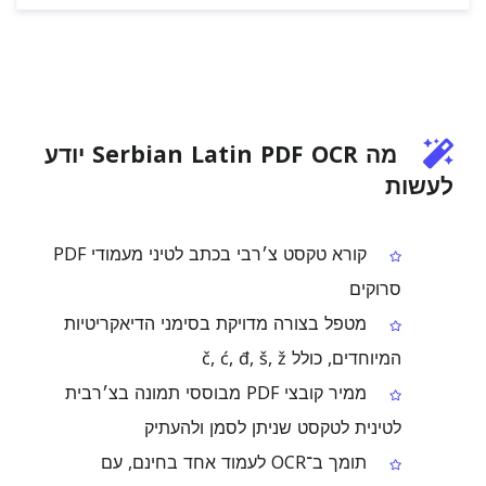
מה Serbian Latin PDF OCR יודע
לעשות
קורא טקסט צ׳רבי בכתב לטיני מעמודי PDF
סרוקים
מטפל בצורה מדויקת בסימני הדיאקריטיות
המיוחדים, כולל č, ć, đ, š, ž
ממיר קובצי PDF מבוססי תמונה בצ׳רבית
לטינית לטקסט שניתן לסמן ולהעתיק
תומך ב־OCR לעמוד אחד בחינם, עם