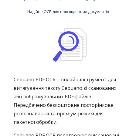
Надійне OCR для повсякденних документів
Cebuano PDF OCR – онлайн‑інструмент для
витягування тексту Cebuano зі сканованих
або зображувальних PDF‑файлів.
Передбачено безкоштовне посторінкове
розпізнавання та преміум‑режим для
пакетної обробки.
Cebuano PDF OCR перетворює відскановані