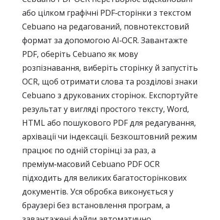
або цілком графічні PDF‑сторінки з текстом
Cebuano на редагований, повнотекстовий
формат за допомогою AI‑OCR. Завантажте
PDF, оберіть Cebuano як мову
розпізнавання, виберіть сторінку й запустіть
OCR, щоб отримати слова та розділові знаки
Cebuano з друкованих сторінок. Експортуйте
результат у вигляді простого тексту, Word,
HTML або пошукового PDF для редагування,
архівації чи індексації. Безкоштовний режим
працює по одній сторінці за раз, а
преміум‑масовий Cebuano PDF OCR
підходить для великих багатосторінкових
документів. Уся обробка виконується у
браузері без встановлення програм, а
завантажені файли автоматично