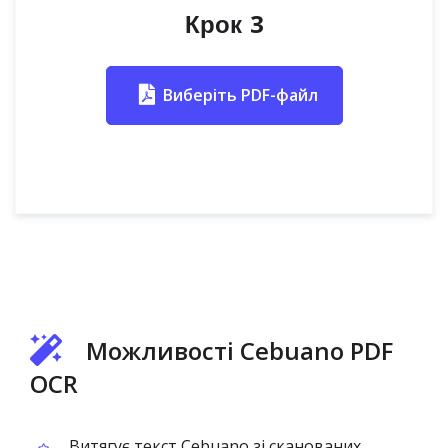
Крок 3
Виберіть PDF-файл
Можливості Cebuano PDF
OCR
Витягує текст Cebuano зі сканованих