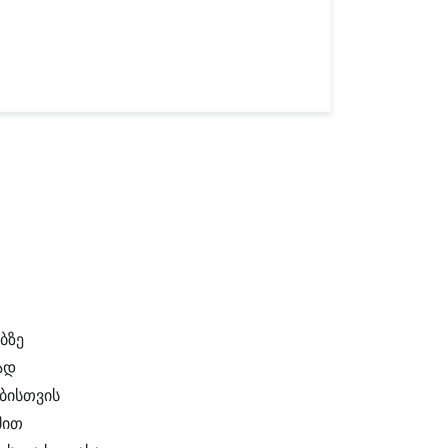
ბზე
ად
ბისთვის
მით