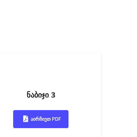
ნაბიჯი 3
აირჩიეთ PDF