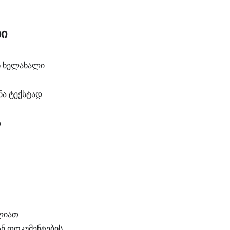
ბი
ნ ხელახალი
ნა ტექსტად
ს
ძლიათ
ნ დოკუმენტების