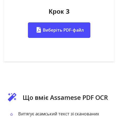
Крок 3
Виберіть PDF-файл
Що вміє Assamese PDF OCR
Витягує асамський текст зі сканованих