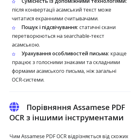
Сумісність із допоміжними технологіями:
після конвертації асамський текст може
читатися екранними считывачами.
Пошук і підсвічування:
статичні скани
перетворюються на searchable‑текст
асамською.
Урахування особливостей письма:
краще
працює з голосними знаками та складними
формами асамського письма, ніж загальні
OCR‑системи.
Порівняння Assamese PDF
OCR з іншими інструментами
Чим Assamese PDF OCR відрізняється від схожих