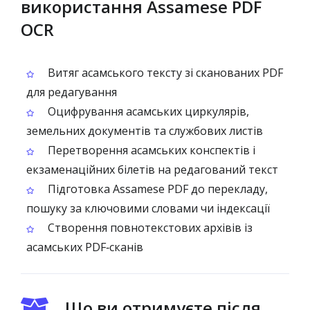
використання Assamese PDF
OCR
Витяг асамського тексту зі сканованих PDF
для редагування
Оцифрування асамських циркулярів,
земельних документів та службових листів
Перетворення асамських конспектів і
екзаменаційних білетів на редагований текст
Підготовка Assamese PDF до перекладу,
пошуку за ключовими словами чи індексації
Створення повнотекстових архівів із
асамських PDF‑сканів
Що ви отримуєте після