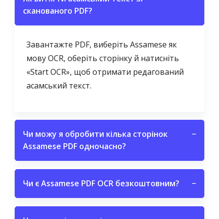
сканованого PDF?
Завантажте PDF, виберіть Assamese як
мову OCR, оберіть сторінку й натисніть
«Start OCR», щоб отримати редагований
асамський текст.
Чи можу я обробити кілька сторінок
−
Assamese PDF одночасно?
Чи є Assamese PDF OCR безкоштовним?
−