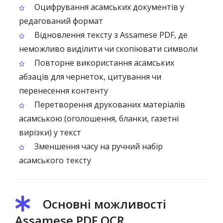
Оцифрування асамських документів у
редагований формат
Відновлення тексту з Assamese PDF, де
неможливо виділити чи скопіювати символи
Повторне використання асамських
абзаців для чернеток, цитування чи
перенесення контенту
Перетворення друкованих матеріалів
асамською (оголошення, бланки, газетні
вирізки) у текст
Зменшення часу на ручний набір
асамського тексту
Основні можливості
Assamese PDF OCR