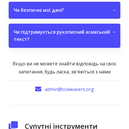
Чи безпечні мої дані?
−
Чи підтримується рукописний асамський
−
текст?
Якщо ви не можете знайти відповідь на своє
запитання, будь ласка, зв'яжіться з нами
admin@sciweavers.org
Супутні інструменти