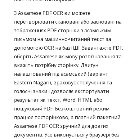
З Assamese PDF OCR ви можете
перетворювати скановані або засновані на
зображеннях PDF‑сторінки з асамським
письмом на машинно‑читаний текст за
допомогою OCR на базі ШІ. Завантажте PDF,
оберіть Assamese як мову розпізнавання та
вкажіть потрібну сторінку. Двигун
налаштований під асамський (варіант
Eastern Nagari), враховує сполучення та
голосні знаки і дозволяє експортувати
результат як текст, Word, HTML або
пошуковий PDF. Безкоштовний режим
працює посторінково, а платний пакетний
Assamese PDF OCR зручний для довгих
документів. Усе виконується у браузері без