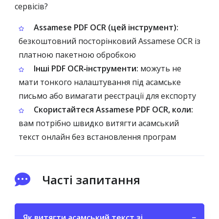
сервісів?
Assamese PDF OCR (цей інструмент):
безкоштовний посторінковий Assamese OCR із
платною пакетною обробкою
Інші PDF OCR‑інструменти:
можуть не
мати тонкого налаштування під асамське
письмо або вимагати реєстрації для експорту
Скористайтеся Assamese PDF OCR, коли:
вам потрібно швидко витягти асамський
текст онлайн без встановлення програм
Часті запитання
Як витягти асамський текст зі
−