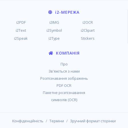
i2
-МЕРЕЖА
i2PDF
i2IMG
i2OCR
i2Text
i2Symbol
i2Clipart
i2Speak
i2Type
Stickers
КОМПАНІЯ
Про
Зв'яжіться з нами
Розпізнавання зображень
PDF OCR
Пакетне розпізнавання
символів (OCR)
/
/
Конфіденційність
Терміни
Зручний формат сторінки