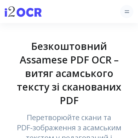
Безкоштовний
Assamese PDF OCR –
витяг асамського
тексту зі сканованих
PDF
Перетворюйте скани та
PDF‑зображення з асамським
текстом у редагований і