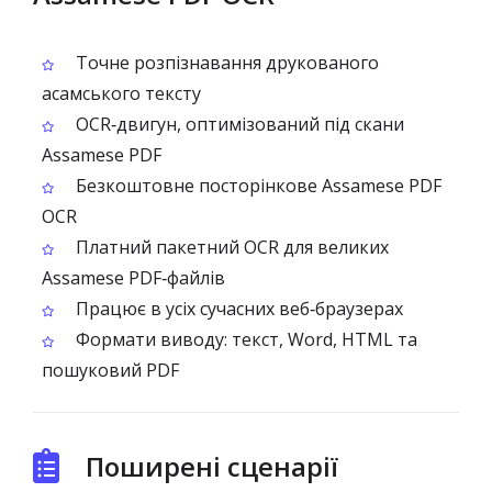
Точне розпізнавання друкованого
асамського тексту
OCR‑двигун, оптимізований під скани
Assamese PDF
Безкоштовне посторінкове Assamese PDF
OCR
Платний пакетний OCR для великих
Assamese PDF‑файлів
Працює в усіх сучасних веб‑браузерах
Формати виводу: текст, Word, HTML та
пошуковий PDF
Поширені сценарії